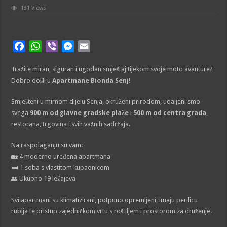
131 Views
F
W
V
M
E
a
h
i
e
m
Tražite miran, siguran i ugodan smještaj tijekom svoje moto avanture?
c
a
b
s
a
Dobro došli u
Apartmane Bionda Senj
!
e
t
e
s
i
b
s
r
e
l
Smješteni u mirnom dijelu Senja, okruženi prirodom, udaljeni smo
o
A
n
svega
900 m od glavne gradske plaže
i
500 m od centra grada
,
o
p
g
restorana, trgovina i svih važnih sadržaja.
k
p
e
r
Na raspolaganju su vam:
🏡 4 moderno uređena apartmana
🛏️ 1 soba s vlastitom kupaonicom
👥 Ukupno 19 ležajeva
Svi apartmani su klimatizirani, potpuno opremljeni, imaju perilicu
rublja te pristup zajedničkom vrtu s roštiljem i prostorom za druženje.