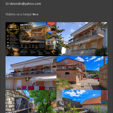
📧
vbiondic@yahoo.com
Vidimo se u Senju! 🏍️☀️