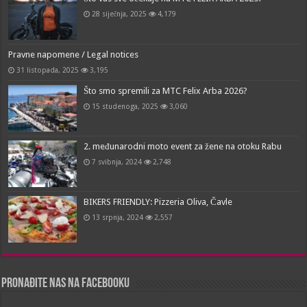
28 siječnja, 2025
4,179
Pravne napomene / Legal notices
31 listopada, 2025
3,195
Što smo spremili za MTC Felix Arba 2026?
15 studenoga, 2025
3,060
2. međunarodni moto event za žene na otoku Rabu
7 svibnja, 2024
2,748
BIKERS FRIENDLY: Pizzeria Oliva, Čavle
13 srpnja, 2024
2,557
Pronađite nas na Facebooku