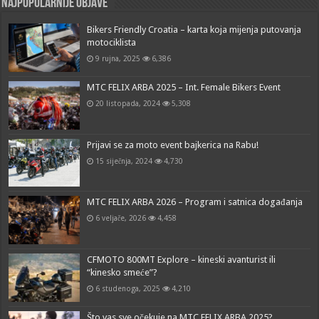
Najpopularnije objave
Bikers Friendly Croatia – karta koja mijenja putovanja
motociklista
9 rujna, 2025
6,386
MTC FELIX ARBA 2025 – Int. Female Bikers Event
20 listopada, 2024
5,308
Prijavi se za moto event bajkerica na Rabu!
15 siječnja, 2024
4,730
MTC FELIX ARBA 2026 – Program i satnica događanja
6 veljače, 2026
4,458
CFMOTO 800MT Explore – kineski avanturist ili
“kinesko smeće”?
6 studenoga, 2025
4,210
Što vas sve očekuje na MTC FELIX ARBA 2025?