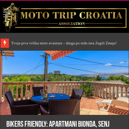
Tvoja prva velika moto avantura – druga po redu ruta Zagrli Zmaja!
BIKERS FRIENDLY: Apartmani Bionda, Senj