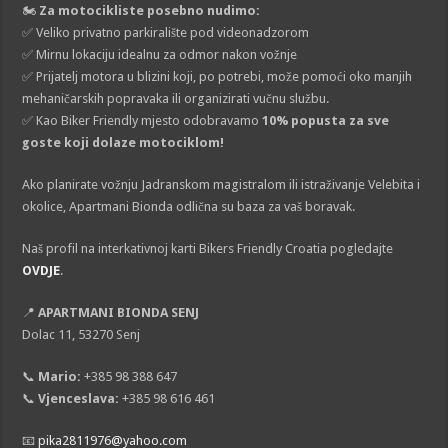
🏍️
Za motocikliste posebno nudimo:
✅ Veliko privatno parkiralište pod videonadzorom
✅ Mirnu lokaciju idealnu za odmor nakon vožnje
✅ Prijatelj motora u blizini koji, po potrebi, može pomoći oko manjih
mehaničarskih popravaka ili organizirati vučnu službu.
✅ Kao Biker Friendly mjesto odobravamo
10% popusta za sve
goste koji dolaze motociklom!
Ako planirate vožnju Jadranskom magistralom ili istraživanje Velebita i
okolice, Apartmani Bionda odlična su baza za vaš boravak.
Naš profil na interkativnoj karti Bikers Friendly Croatia pogledajte
OVDJE
.
📍
APARTMANI BIONDA SENJ
Dolac 11, 53270 Senj
📞
Mario:
+385 98 388 647
📞
Vjenceslava:
+385 98 616 461
📧
pika2811976@yahoo.com