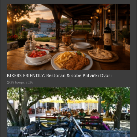
k
p
e
r
BIKERS FRIENDLY: Restoran & sobe Plitvički Dvori
28 lipnja, 2026