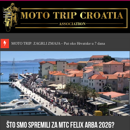
MOTO TRIP: ZAGRLI ZMAJA – Put oko Hrvatske u 7 dana
Što smo spremili za MTC Felix Arba 2026?