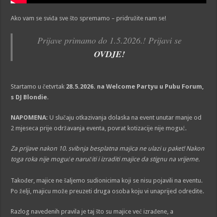
Ako vam se sviđa sve što spremamo – pridružite nam se!
Prijave primamo do 1.5.2026.! Prijavi se
OVDJE!
Startamo u četvrtak
28.5.2026. na Welcome Partyu u Pubu Forum,
s DJ Blondie
.
NAPOMENA:
U slučaju otkazivanja dolaska na event unutar manje od
2 mjeseca prije održavanja eventa, povrat kotizacije nije moguć.
Za prijave nakon 10. svibnja besplatna majica ne ulazi u paket! Nakon
toga roka nije moguće naručiti i izraditi majice da stignu na vrijeme.
Također, majice ne šaljemo sudionicima koji se nisu pojavili na eventu.
Po želji, majicu može preuzeti druga osoba koju vi unaprijed odredite.
Razlog navedenih pravila je taj što su majice već izrađene, a