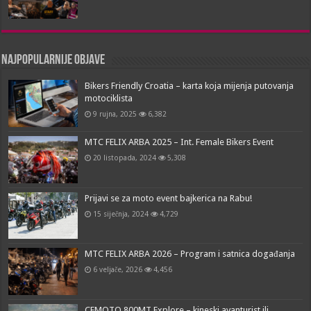
Najpopularnije objave
Bikers Friendly Croatia – karta koja mijenja putovanja
motociklista
9 rujna, 2025
6,382
MTC FELIX ARBA 2025 – Int. Female Bikers Event
20 listopada, 2024
5,308
Prijavi se za moto event bajkerica na Rabu!
15 siječnja, 2024
4,729
MTC FELIX ARBA 2026 – Program i satnica događanja
6 veljače, 2026
4,456
CFMOTO 800MT Explore – kineski avanturist ili