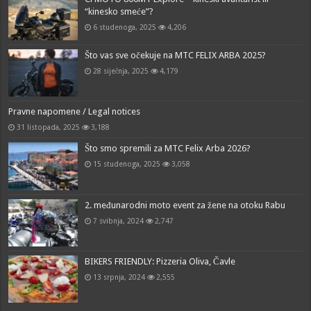
“kinesko smeće”?
6 studenoga, 2025
4,206
Što vas sve očekuje na MTC FELIX ARBA 2025?
28 siječnja, 2025
4,179
Pravne napomene / Legal notices
31 listopada, 2025
3,188
Što smo spremili za MTC Felix Arba 2026?
15 studenoga, 2025
3,058
2. međunarodni moto event za žene na otoku Rabu
7 svibnja, 2024
2,747
BIKERS FRIENDLY: Pizzeria Oliva, Čavle
13 srpnja, 2024
2,555