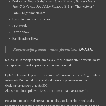
Restorane (
Dock 69, Aghatini vrtovi, Old Town, Burger Chief’s
Pub, Grill Hevani, Food &Bar Punta Artić
, Siam Thai restoran)
Cafe & Night bar Nevera
Ugostiteljsku ponudu na rivi
Izlet brodom
Tattoo show
Hair Braiding Show
Registracija putem online formulara
OVDJE.
Nakon ispunjavanja formulara na vaš Email odmah stiže potvrda da ste
se uspješno prijavili i upute sa podacima za uplatu.
Uplaćujete iznos koji vam je sistem izračunao na osnovu vašeg odabira
aktivnosti. Primjer: ako ste odabrali samo prijavu na event bez
dodatnih aktivnosti plaćate 30€.
Ako ste odabrali prijavu + izlet s brodom onda plaćate 50€ itd.
Potvrdu o uplati pošaljete nam na mail u ukoliko trebate smještaj u
hotelima po posebnoj cijeni s popustom možete nas zatražiti
posebni