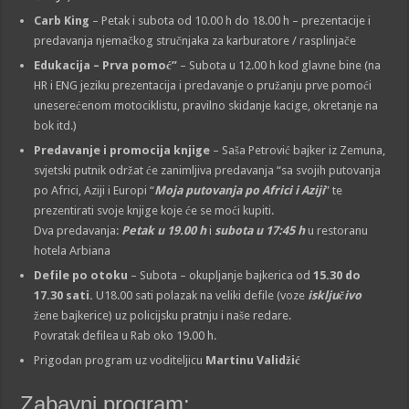
Carb King
– Petak i subota od 10.00 h do 18.00 h – prezentacije i
predavanja njemačkog stručnjaka za karburatore / rasplinjače
Edukacija – Prva pomoć”
– Subota u 12.00 h kod glavne bine (na
HR i ENG jeziku prezentacija i predavanje o pružanju prve pomoći
uneserećenom motociklistu, pravilno skidanje kacige, okretanje na
bok itd.)
Predavanje i promocija knjige
– Saša Petrović bajker iz Zemuna,
svjetski putnik održat će zanimljiva predavanja “sa svojih putovanja
po Africi, Aziji i Europi “
Moja putovanja po Africi i Aziji
” te
prezentirati svoje knjige koje će se moći kupiti.
Dva predavanja:
Petak u 19.00 h
i
subota u 17:45
h
u restoranu
hotela Arbiana
Defile po otoku
– Subota – okupljanje bajkerica od
15.30 do
17.30 sati.
U18.00 sati polazak na veliki defile (voze
isključivo
žene bajkerice) uz policijsku pratnju i naše redare.
Povratak defilea u Rab oko 19.00 h.
Prigodan program uz voditeljicu
Martinu Validžić
Zabavni program: