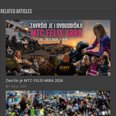
b
s
r
e
l
o
A
n
Related Articles
o
p
g
k
p
e
r
Završio je MTC FELIX ARBA 2026
3 lipnja, 2026