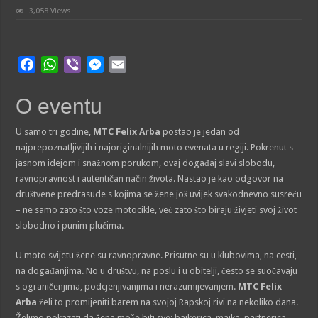
3,058 Views
F
W
V
M
E
a
h
i
e
m
c
a
b
s
a
O eventu
e
t
e
s
i
b
s
r
e
l
U samo tri godine,
MTC Felix Arba
postao je jedan od
najprepoznatljivijih i najoriginalnijih moto evenata u regiji. Pokrenut s
o
A
n
jasnom idejom i snažnom porukom, ovaj događaj slavi slobodu,
o
p
g
ravnopravnost i autentičan način života. Nastao je kao odgovor na
k
p
e
društvene predrasude s kojima se žene još uvijek svakodnevno susreću
r
– ne samo zato što voze motocikle, već zato što biraju živjeti svoj život
slobodno i punim plućima.
U moto svijetu žene su ravnopravne. Prisutne su u klubovima, na cesti,
na događanjima. No u društvu, na poslu i u obitelji, često se suočavaju
s ograničenjima, podcjenjivanjima i nerazumijevanjem.
MTC Felix
Arba
želi to promijeniti barem na svojoj Rapskoj rivi na nekoliko dana.
Želimo pokazati da žena može biti sve: bajkerica, majka, partnerica,