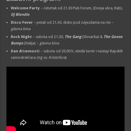
Welcome Party
– četvrtak od 21.30 Pub Forum, (Donja ulica, Rab),
DJ Blondie
Disco Fever
– petak od 21.30, disko pod zvijezdama na rivi –
glavna bina
Rock Night
– subota od 21.30,
The Gang
(Slovačka) &
The Goose
Bumps
(Italija) –
glavna bina
Dan državnosti
– subota od 20.00 h, viteški turnir i nastup Rapskih
samostreličara (
trg sv. Kristofora
)