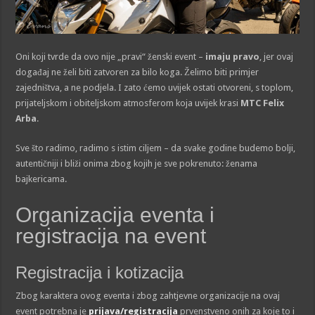
Oni koji tvrde da ovo nije „pravi“ ženski event –
imaju pravo
, jer ovaj
događaj ne želi biti zatvoren za bilo koga. Želimo biti primjer
zajedništva, a ne podjela. I zato ćemo uvijek ostati otvoreni, s toplom,
prijateljskom i obiteljskom atmosferom koja uvijek krasi
MTC Felix
Arba
.
Sve što radimo, radimo s istim ciljem – da svake godine budemo bolji,
autentičniji i bliži onima zbog kojih je sve pokrenuto: ženama
bajkericama.
Organizacija eventa i
registracija na event
Registracija i kotizacija
Zbog karaktera ovog eventa i zbog zahtjevne organizacije na ovaj
event potrebna je
prijava/registracija
prvenstveno onih za koje to i