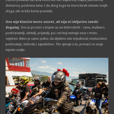
domaćica, poslovna žena. I da zbog toga ne mora birati između svojih
uloga, niti se bilo kome pravdati.
Ovo nije klasični moto susret, ali nije ni isključivo ženski
događaj.
Ovo je prostor u kojem su svi dobrodošli – žene, muškarci,
podržavatelji, obitelji, prijatelji, pa i oni koji nemaju veze s moto
svijetom. Bitno je samo jedno: da dijelimo iste vrijednosti; međusobno
poštovanje, slobodu i zajedništvo. Tko vjeruje u to, pronaći će svoje
mjesto ovdje.