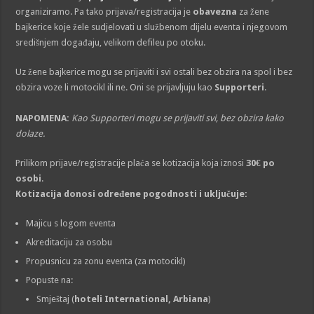
organiziramo. Pa tako prijava/registracija je
obavezna
za žene
bajkerice koje žele sudjelovati u službenom dijelu eventa i njegovom
središnjem događaju, velikom defileu po otoku.
Uz žene bajkerice mogu se prijaviti i svi ostali bez obzira na spol i bez
obzira voze li motocikl ili ne. Oni se prijavljuju kao
Supporteri
.
NAPOMENA:
Kao Supporteri mogu se prijaviti svi, bez obzira kako
dolaze.
Prilikom prijave/registracije plaća se kotizacija koja iznosi
30€ po
osobi
.
Kotizacija donosi određene pogodnosti i uključuje:
Majicu s logom eventa
Akreditaciju za osobu
Propusnicu za zonu eventa (za motocikl)
Popuste na:
Smještaj (
hoteli International, Arbiana
)