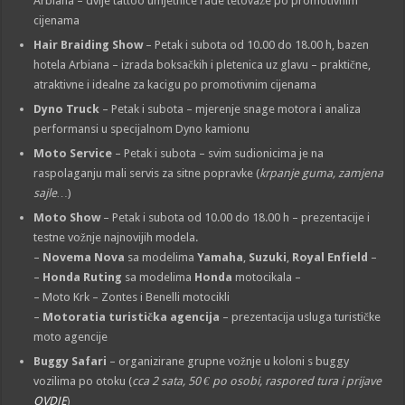
Arbiana – dvije tattoo umjetnice rade tetovaže po promotivnim
cijenama
Hair Braiding Show
– Petak i subota od 10.00 do 18.00 h, bazen
hotela Arbiana – izrada boksačkih i pletenica uz glavu – praktične,
atraktivne i idealne za kacigu po promotivnim cijenama
Dyno Truck
– Petak i subota – mjerenje snage motora i analiza
performansi u specijalnom Dyno kamionu
Moto Service
– Petak i subota – svim sudionicima je na
raspolaganju mali servis za sitne popravke (
krpanje guma, zamjena
sajle…
)
Moto Show
– Petak i subota od 10.00 do 18.00 h – prezentacije i
testne vožnje najnovijih modela.
–
Novema Nova
sa modelima
Yamaha
,
Suzuki
,
Royal Enfield
–
–
Honda Ruting
sa modelima
Honda
motocikala –
– Moto Krk – Zontes i Benelli motocikli
–
Motoratia turistička agencija
– prezentacija usluga turističke
moto agencije
Buggy Safari
– organizirane grupne vožnje u koloni s buggy
vozilima po otoku (
cca 2 sata, 50 € po osobi, raspored tura i prijave
OVDJE
)