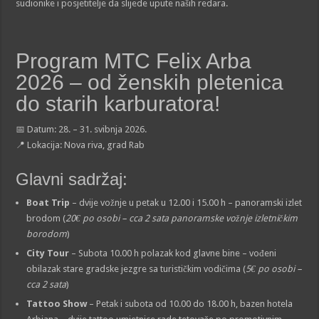
sudionike i posjetitelje da slijede upute naših redara.
Program MTC Felix Arba
2026 – od ženskih pletenica
do starih karburatora!
📅 Datum: 28. – 31. svibnja 2026.
📍 Lokacija: Nova riva, grad Rab
Glavni sadržaj:
Boat Trip
– dvije vožnje u petak u 12.00 i 15.00 h – panoramski izlet
brodom (
20€ po osobi – cca 2 sata panoramske vožnje izletničkim
borodom
)
City Tour
– Subota 10.00 h polazak kod glavne bine – vođeni
obilazak stare gradske jezgre sa turističkim vodičima (
5€ po osobi –
cca 2 sata
)
Tattoo Show
– Petak i subota od 10.00 do 18.00 h, bazen hotela