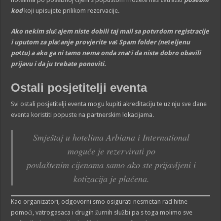
kod
koji upisujete prilikom rezervacije.
Ako nekim slučajem niste dobili taj mail sa potvrdom registracije
i uputom za plaćanje provjerite vaš Spam folder (neželjenu
poštu) a ako ga ni tamo nema onda znači da niste dobro obavili
prijavu i da ju trebate ponoviti.
Ostali posjetitelji eventa
Svi ostali posjetitelji eventa mogu kupiti akreditaciju te uz nju sve dane
eventa koristiti popuste na partnerskim lokacijama.
Smještaj u hotelima Arbiana i International
moguće je rezervirati po
povlaštenim cijenama samo ako ste prijavljeni i
kotizacija je plaćena.
Kao organizatori, odgovorni smo osigurati nesmetan rad hitne
pomoći, vatrogasaca i drugih žurnih službi pa s toga molimo sve