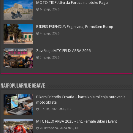
MOTO TRIP: Utvrda Fortica na otoku Pagu
6 lipnja, 2026
BIKERS FRIENDLY: Prgin vina, Primošten Burnji
4 lipnja, 2026
Završio je MTC FELIX ARBA 2026
3 lipnja, 2026
Najpopularnije objave
Bikers Friendly Croatia – karta koja mijenja putovanja
motociklista
9 rujna, 2025
6,382
MTC FELIX ARBA 2025 – Int. Female Bikers Event
20 listopada, 2024
5,308