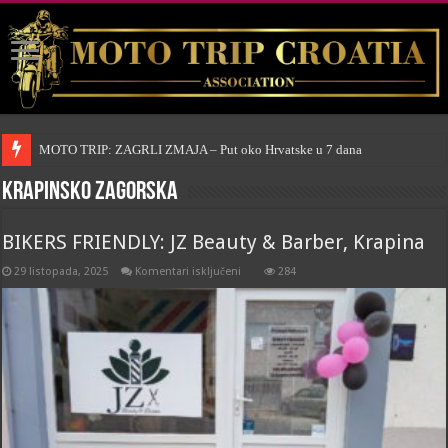
MOTO TRIP: ZAGRLI ZMAJA – Put oko Hrvatske u 7 dana
Krapinsko zagorska
BIKERS FRIENDLY: JZ Beauty & Barber, Krapina
za
29 listopada, 2025
Komentari isključeni
284
BIKERS
FRIENDLY:
JZ
Beauty
&
Barber,
Krapina