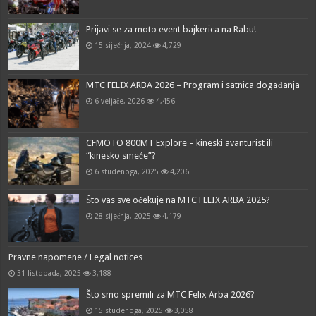
Prijavi se za moto event bajkerica na Rabu!
15 siječnja, 2024
4,729
MTC FELIX ARBA 2026 – Program i satnica događanja
6 veljače, 2026
4,456
CFMOTO 800MT Explore – kineski avanturist ili
“kinesko smeće”?
6 studenoga, 2025
4,206
Što vas sve očekuje na MTC FELIX ARBA 2025?
28 siječnja, 2025
4,179
Pravne napomene / Legal notices
31 listopada, 2025
3,188
Što smo spremili za MTC Felix Arba 2026?
15 studenoga, 2025
3,058