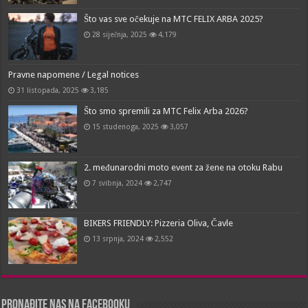
Što vas sve očekuje na MTC FELIX ARBA 2025?
28 siječnja, 2025
4,179
Pravne napomene / Legal notices
31 listopada, 2025
3,185
Što smo spremili za MTC Felix Arba 2026?
15 studenoga, 2025
3,057
2. međunarodni moto event za žene na otoku Rabu
7 svibnja, 2024
2,747
BIKERS FRIENDLY: Pizzeria Oliva, Čavle
13 srpnja, 2024
2,552
Pronađite nas na Facebooku