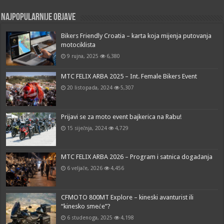
Najpopularnije objave
Bikers Friendly Croatia – karta koja mijenja putovanja
motociklista
9 rujna, 2025
6,380
MTC FELIX ARBA 2025 – Int. Female Bikers Event
20 listopada, 2024
5,307
Prijavi se za moto event bajkerica na Rabu!
15 siječnja, 2024
4,729
MTC FELIX ARBA 2026 – Program i satnica događanja
6 veljače, 2026
4,456
CFMOTO 800MT Explore – kineski avanturist ili
“kinesko smeće”?
6 studenoga, 2025
4,198