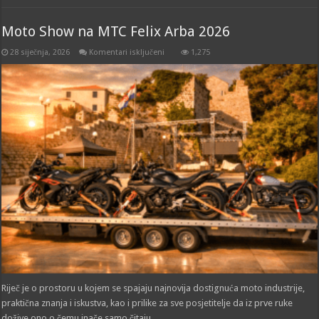
Moto Show na MTC Felix Arba 2026
za
28 siječnja, 2026
Komentari isključeni
1,275
Moto
Show
na
MTC
Felix
Arba
2026
Riječ je o prostoru u kojem se spajaju najnovija dostignuća moto industrije,
praktična znanja i iskustva, kao i prilike za sve posjetitelje da iz prve ruke
dožive ono o čemu inače samo čitaju.