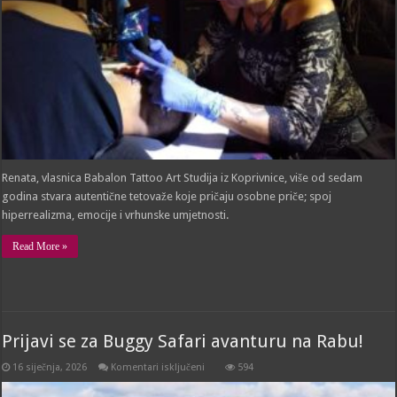
Renata, vlasnica Babalon Tattoo Art Studija iz Koprivnice, više od sedam
godina stvara autentične tetovaže koje pričaju osobne priče; spoj
hiperrealizma, emocije i vrhunske umjetnosti.
Read More »
Prijavi se za Buggy Safari avanturu na Rabu!
za
16 siječnja, 2026
Komentari isključeni
594
Prijavi
se