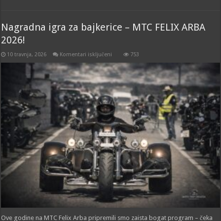
Nagradna igra za bajkerice – MTC FELIX ARBA
2026!
za
10 travnja, 2026
Komentari isključeni
753
Nagradna
igra
za
bajkerice
–
MTC
FELIX
ARBA
2026!
Ove godine na MTC Felix Arba pripremili smo zaista bogat program – čeka