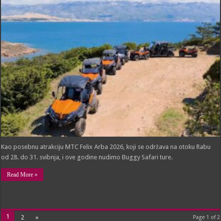
za
Buggy
Safari
avanturu
na
Rabu!
Kao posebnu atrakciju MTC Felix Arba 2026, koji se održava na otoku Rabu
od 28. do 31. svibnja, i ove godine nudimo Buggy Safari ture.
Read More »
1
2
»
Page 1 of 2