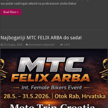
vas jedan sadržajan vikend na prekrasnom otoku Rabu!
Read More »
Najbogatiji MTC FELIX ARBA do sada!
za
26 ožujka, 2026
Komentari isključeni
1,012
Najbogatiji
MTC
FELIX
ARBA
do
sada!