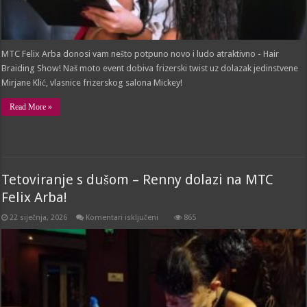
MTC Felix Arba donosi vam nešto potpuno novo i ludo atraktivno - Hair
Braiding Show! Naš moto event dobiva frizerski twist uz dolazak jedinstvene
Mirjane Klić, vlasnice frizerskog salona Mickey!
Read More »
Tetoviranje s dušom – Renny dolazi na MTC
Felix Arba!
za
22 siječnja, 2026
Komentari isključeni
865
Tetoviranje
s
dušom
–
Renny
dolazi
na
MTC
Felix
Arba!