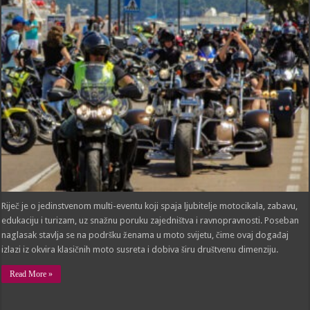
najsadržajnije
izdanje
popularnog
međunarodnog
moto
eventa
na
Rabu
Riječ je o jedinstvenom multi-eventu koji spaja ljubitelje motocikala, zabavu,
edukaciju i turizam, uz snažnu poruku zajedništva i ravnopravnosti. Poseban
naglasak stavlja se na podršku ženama u moto svijetu, čime ovaj događaj
izlazi iz okvira klasičnih moto susreta i dobiva širu društvenu dimenziju.
Read More »