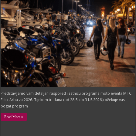
FELIX
ARBA
2026
–
Program
i
satnica
događanja
Predstavljamo vam detaljan raspored i satnicu programa moto eventa MTC
Felix Arba za 2026. Tijekom tri dana (od 28.5. do 31.5.2026.) očekuje vas
bogat program
Read More »