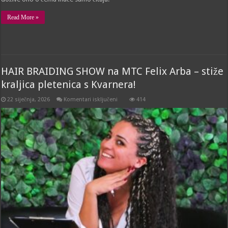
Read More »
HAIR BRAIDING SHOW na MTC Felix Arba – stiže
kraljica pletenica s Kvarnera!
za
22 siječnja, 2026
Komentari isključeni
414
HAIR
BRAIDING
SHOW
na
MTC
Felix
Arba
–
stiže
kraljica
pletenica
s
Kvarnera!