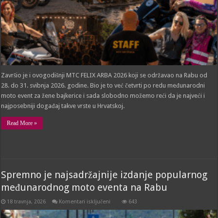
Završio je i ovogodišnji MTC FELIX ARBA 2026 koji se održavao na Rabu od
28. do 31. svibnja 2026. godine. Bio je to već četvrti po redu međunarodni
moto event za žene bajkerice i sada slobodno možemo reći da je najveći i
najposebniji događaj takve vrste u Hrvatskoj.
Read More »
Spremno je najsadržajnije izdanje popularnog
međunarodnog moto eventa na Rabu
za
18 travnja, 2026
Komentari isključeni
643
Spremno
je