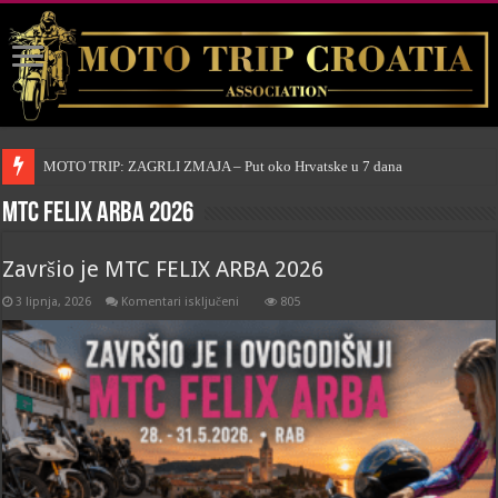
MOTO TRIP: ZAGRLI ZMAJA – Put oko Hrvatske u 7 dana
MTC FELIX ARBA 2026
Završio je MTC FELIX ARBA 2026
za
3 lipnja, 2026
Komentari isključeni
805
Završio
je
MTC
FELIX
ARBA
2026