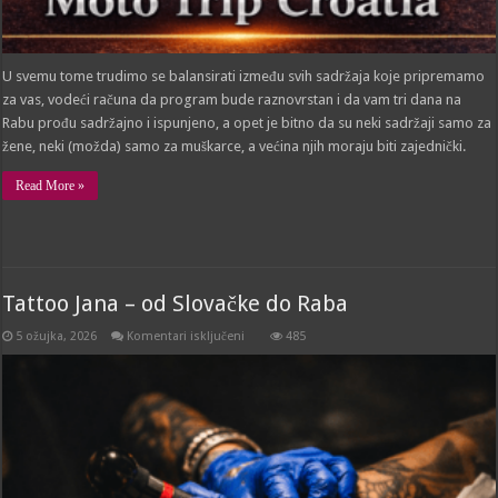
U svemu tome trudimo se balansirati između svih sadržaja koje pripremamo
za vas, vodeći računa da program bude raznovrstan i da vam tri dana na
Rabu prođu sadržajno i ispunjeno, a opet je bitno da su neki sadržaji samo za
žene, neki (možda) samo za muškarce, a većina njih moraju biti zajednički.
Read More »
Tattoo Jana – od Slovačke do Raba
za
5 ožujka, 2026
Komentari isključeni
485
Tattoo
Jana
–
od
Slovačke
do
Raba