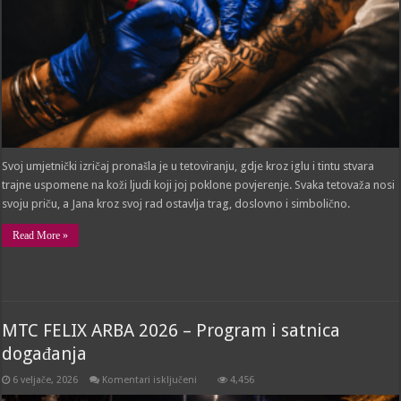
Svoj umjetnički izričaj pronašla je u tetoviranju, gdje kroz iglu i tintu stvara
trajne uspomene na koži ljudi koji joj poklone povjerenje. Svaka tetovaža nosi
svoju priču, a Jana kroz svoj rad ostavlja trag, doslovno i simbolično.
Read More »
MTC FELIX ARBA 2026 – Program i satnica
događanja
za
6 veljače, 2026
Komentari isključeni
4,456
MTC