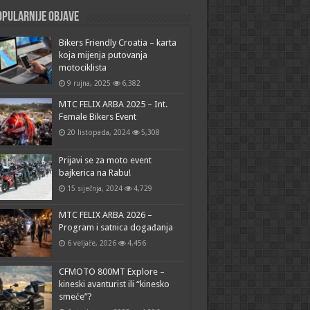
pularnije objave
Bikers Friendly Croatia – karta
koja mijenja putovanja
motociklista
9 rujna, 2025
6,382
MTC FELIX ARBA 2025 – Int.
Female Bikers Event
20 listopada, 2024
5,308
Prijavi se za moto event
bajkerica na Rabu!
15 siječnja, 2024
4,729
MTC FELIX ARBA 2026 –
Program i satnica događanja
6 veljače, 2026
4,456
CFMOTO 800MT Explore –
kineski avanturist ili “kinesko
smeće”?