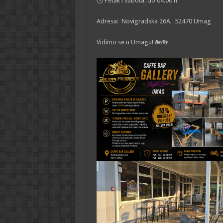
🕓 Petak i subota: do 04:00 h
Adresa: Novigradska 26A, 52470 Umag
Vidimo se u Umagu! 🏍️🍻