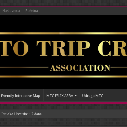
Naslovnica
Početna
 Friendly Interactive Map
MTC FELIX ARBA
Udruga MTC
ut oko Hrvatske u 7 dana