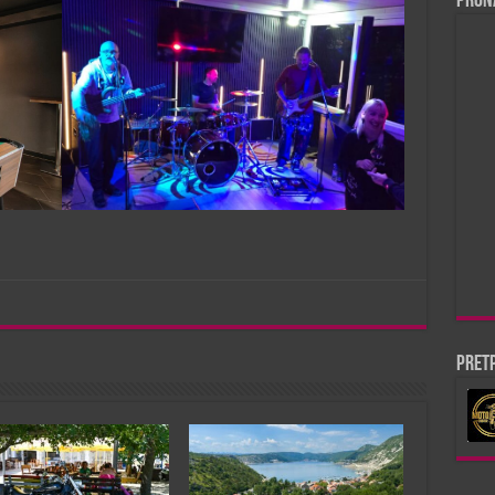
Pron
Pretp