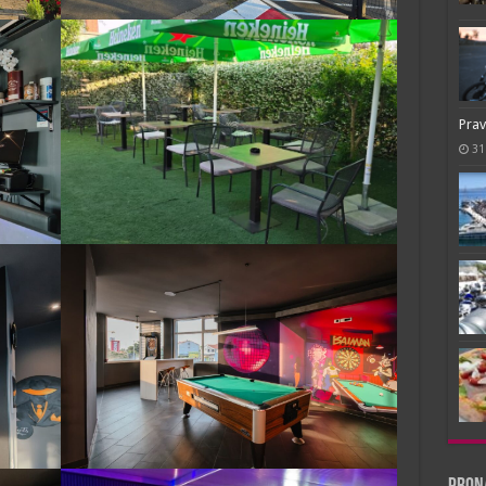
Prav
31