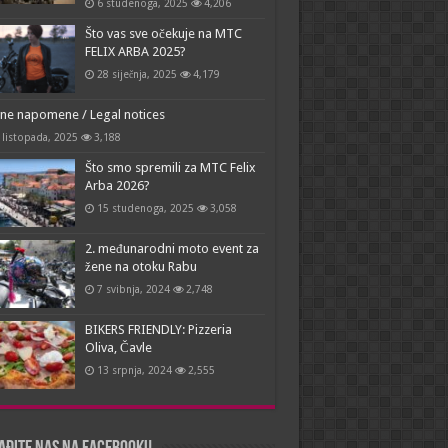
6 studenoga, 2025
4,206
Što vas sve očekuje na MTC
FELIX ARBA 2025?
28 siječnja, 2025
4,179
ne napomene / Legal notices
 listopada, 2025
3,188
Što smo spremili za MTC Felix
Arba 2026?
15 studenoga, 2025
3,058
2. međunarodni moto event za
žene na otoku Rabu
7 svibnja, 2024
2,748
BIKERS FRIENDLY: Pizzeria
Oliva, Čavle
13 srpnja, 2024
2,555