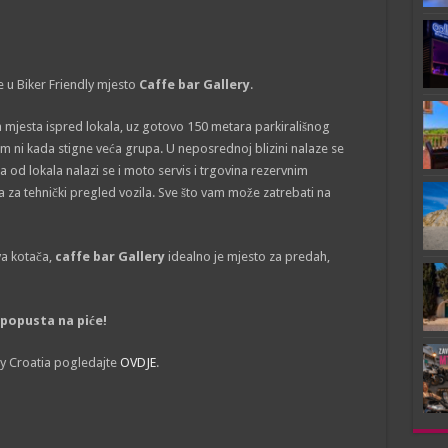
 u Biker Friendly mjesto
Caffe bar Gallery
.
 mjesta ispred lokala, uz gotovo 150 metara parkirališnog
em ni kada stigne veća grupa. U neposrednoj blizini nalaze se
 od lokala nalazi se i moto servis i trgovina rezervnim
a za tehnički pregled vozila. Sve što vam može zatrebati na
dva kotača,
caffe bar Gallery
idealno je mjesto za predah,
popusta na piće!
dly Croatia pogledajte
OVDJE
.