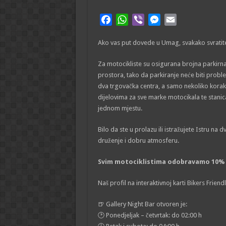
F
W
V
M
E
a
h
i
e
m
Ako vas put dovede u Umag, svakako svratite
c
a
b
s
a
e
t
e
s
i
Za motocikliste su osigurana brojna parkirna
b
s
r
e
l
prostora, tako da parkiranje neće biti probl
o
A
n
dva trgovačka centra, a samo nekoliko koraka
o
p
g
dijelovima za sve marke motocikala te stanic
k
p
e
jednom mjestu.
r
Bilo da ste u prolazu ili istražujete Istru na 
druženje i dobru atmosferu.
Svim motociklistima odobravamo 10% 
Naš profil na interaktivnoj karti Bikers Frien
🍺 Gallery Night Bar otvoren je:
🕑 Ponedjeljak – četvrtak: do 02:00 h