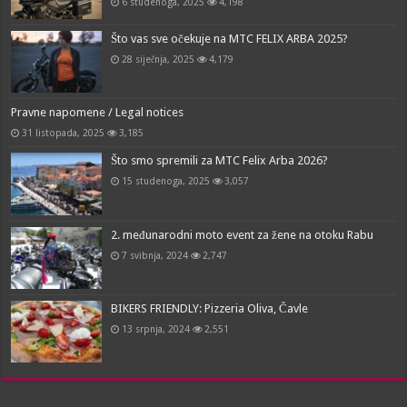
6 studenoga, 2025
4,198
Što vas sve očekuje na MTC FELIX ARBA 2025?
28 siječnja, 2025
4,179
Pravne napomene / Legal notices
31 listopada, 2025
3,185
Što smo spremili za MTC Felix Arba 2026?
15 studenoga, 2025
3,057
2. međunarodni moto event za žene na otoku Rabu
7 svibnja, 2024
2,747
BIKERS FRIENDLY: Pizzeria Oliva, Čavle
13 srpnja, 2024
2,551