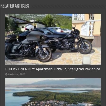
o
A
n
Related Articles
o
p
g
k
p
e
r
BIKERS FRIENDLY: Apartmani Prkačin, Starigrad Paklenica
6 ožujka, 2026