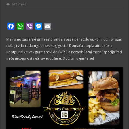
632 Views
F
W
V
M
E
a
h
i
e
m
Mali smo zadarski grill restoran sa svega par stolova, koji nudi izvrstan
c
a
b
s
a
roštilj i vrlo rado ugosti svakog gosta! Domaća i topla atmosfera
e
t
e
s
i
upotpuniti će vaš gurmanski doživljaj, a nezaobilazni mesni specijaliteti
b
s
r
e
l
neće nikoga ostaviti ravnodušnim. Dođite i uvjerite se!
o
A
n
o
p
g
k
p
e
r