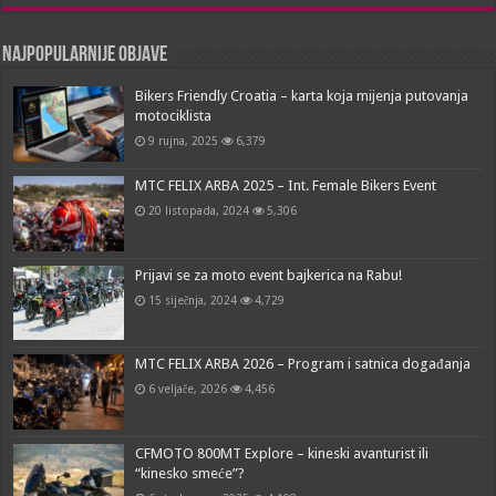
Najpopularnije objave
Bikers Friendly Croatia – karta koja mijenja putovanja
motociklista
9 rujna, 2025
6,379
MTC FELIX ARBA 2025 – Int. Female Bikers Event
20 listopada, 2024
5,306
Prijavi se za moto event bajkerica na Rabu!
15 siječnja, 2024
4,729
MTC FELIX ARBA 2026 – Program i satnica događanja
6 veljače, 2026
4,456
CFMOTO 800MT Explore – kineski avanturist ili
“kinesko smeće”?