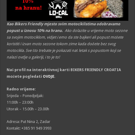
Kao Bikers Friendly mjesto svim motociklistima odobravamo
popust u iznosu 10% na hranu.
Ako dolazite u vrijeme moto sezone
sa svojim motociklom, vidjet ćemo da ste bajkeri ali popust možete
koristiti i izvan moto sezone tokom zime kada dođete bez svog
motocikla. Sve što trebate je pokazati naš letak s popustom koji se
nalazi ovdje u galeriji, i to je to!
Naš profil na interaktivnoj karti BIKERS FRIENDLY CROATIA
možete pogledati
OVDJE
.
Radno vrijeme:
Srijeda – Ponedjeljak:
11:00h – 23:00h
Utorak – 15.00h – 23.00h
Adresa: Put Nina 2, Zadar
Kontakt: +385 91 949 3993