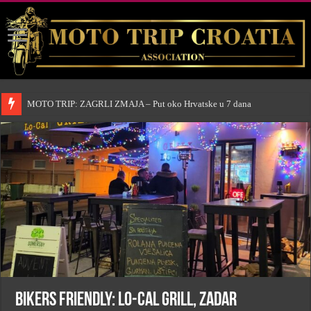
MOTO TRIP: ZAGRLI ZMAJA – Put oko Hrvatske u 7 dana
BIKERS FRIENDLY: Lo-Cal Grill, Zadar