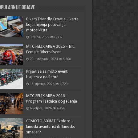
pularnije objave
Bikers Friendly Croatia – karta
koja mijenja putovanja
motociklista
9 rujna, 2025
6,382
MTC FELIX ARBA 2025 – Int.
Female Bikers Event
20 listopada, 2024
5,308
Prijavi se za moto event
bajkerica na Rabu!
15 siječnja, 2024
4,729
MTC FELIX ARBA 2026 –
Program i satnica događanja
6 veljače, 2026
4,456
CFMOTO 800MT Explore –
kineski avanturist ili “kinesko
smeće”?