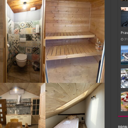
Prav
31