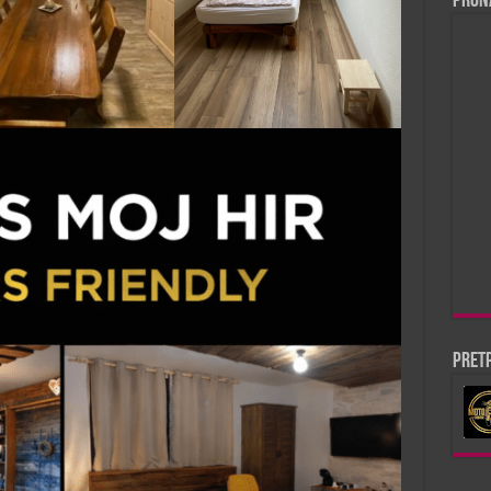
Pron
Pretp