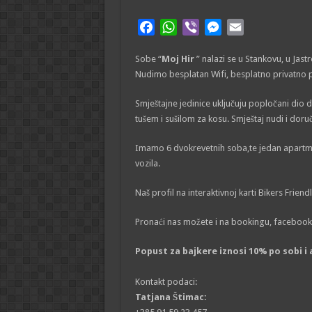
F
W
V
M
E
a
h
i
e
m
Sobe “
c
Moj Hir
a
” nalazi se u Stankovu, u Jas
b
s
a
Nudimo besplatan Wifi, besplatno privatno par
e
t
e
s
i
b
s
r
e
l
Smještajne jedinice uključuju popločani dio d
o
A
n
tušem i sušilom za kosu. Smještaj nudi i doru
o
p
g
k
p
e
Imamo 6 dvokrevetnih soba,te jedan apartma
r
vozila.
Naš profil na interaktivnoj karti Bikers Frie
Pronaći nas možete i na bookingu, facebooku
Popust za bajkere iznosi 10% po sobi i
Kontakt podaci:
Tatjana Štimac: