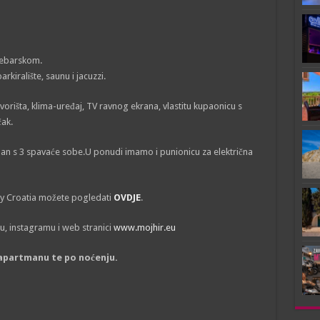
trebarskom.
kiralište, saunu i jacuzzi.
vorišta, klima-uređaj, TV ravnog ekrana, vlastitu kupaonicu s
čak.
n s 3 spavaće sobe.U ponudi imamo i punionicu za električna
ndly Croatia možete pogledati
OVDJE
.
, instagramu i web stranici
www.mojhir.eu
 apartmanu te po noćenju.