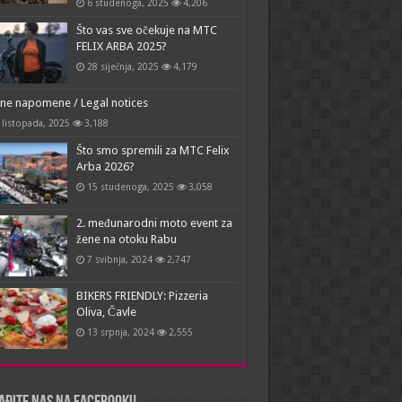
6 studenoga, 2025
4,206
Što vas sve očekuje na MTC
FELIX ARBA 2025?
28 siječnja, 2025
4,179
ne napomene / Legal notices
 listopada, 2025
3,188
Što smo spremili za MTC Felix
Arba 2026?
15 studenoga, 2025
3,058
2. međunarodni moto event za
žene na otoku Rabu
7 svibnja, 2024
2,747
BIKERS FRIENDLY: Pizzeria
Oliva, Čavle
13 srpnja, 2024
2,555