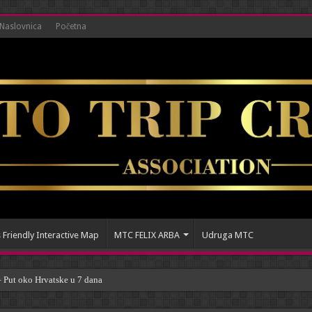
Naslovnica
Početna
 Friendly Interactive Map
MTC FELIX ARBA
Udruga MTC
ut oko Hrvatske u 7 dana