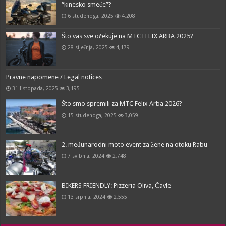
“kinesko smeće”?
6 studenoga, 2025
4,208
Što vas sve očekuje na MTC FELIX ARBA 2025?
28 siječnja, 2025
4,179
Pravne napomene / Legal notices
31 listopada, 2025
3,195
Što smo spremili za MTC Felix Arba 2026?
15 studenoga, 2025
3,059
2. međunarodni moto event za žene na otoku Rabu
7 svibnja, 2024
2,748
BIKERS FRIENDLY: Pizzeria Oliva, Čavle
13 srpnja, 2024
2,555