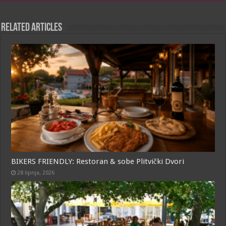
b
s
r
e
l
o
A
n
Related Articles
o
p
g
k
p
e
r
BIKERS FRIENDLY: Restoran & sobe Plitvički Dvori
28 lipnja, 2026