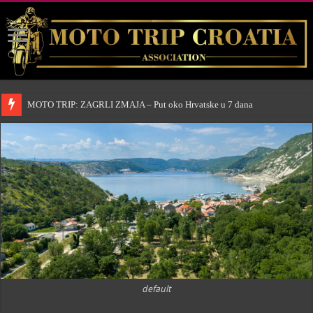
MOTO TRIP: ZAGRLI ZMAJA – Put oko Hrvatske u 7 dana
default