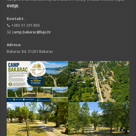
OVDJE
.
Kontakt:
📞 +385 51 291 893
✉️
camp.bakarac@luje.hr
Adresa:
Bakarac 84, 51261 Bakarac