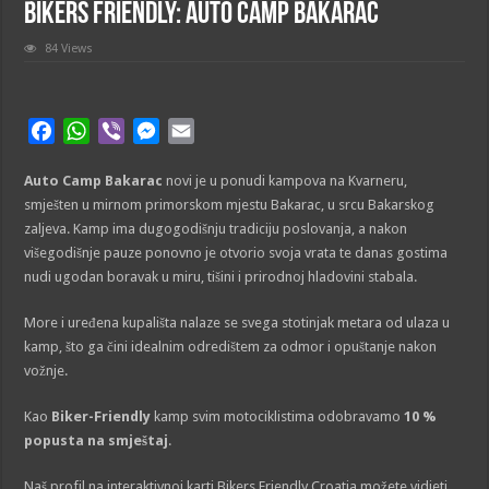
BIKERS FRIENDLY: Auto Camp Bakarac
84 Views
F
W
V
M
E
a
h
i
e
m
Auto Camp Bakarac
c
a
b
s
novi je u ponudi kampova na Kvarneru,
a
smješten u mirnom primorskom mjestu Bakarac, u srcu Bakarskog
e
t
e
s
i
zaljeva. Kamp ima dugogodišnju tradiciju poslovanja, a nakon
b
s
r
e
l
višegodišnje pauze ponovno je otvorio svoja vrata te danas gostima
o
A
n
nudi ugodan boravak u miru, tišini i prirodnoj hladovini stabala.
o
p
g
k
p
e
More i uređena kupališta nalaze se svega stotinjak metara od ulaza u
r
kamp, što ga čini idealnim odredištem za odmor i opuštanje nakon
vožnje.
Kao
Biker-Friendly
kamp svim motociklistima odobravamo
10 %
popusta na smještaj
.
Naš profil na interaktivnoj karti Bikers Friendly Croatia možete vidjeti