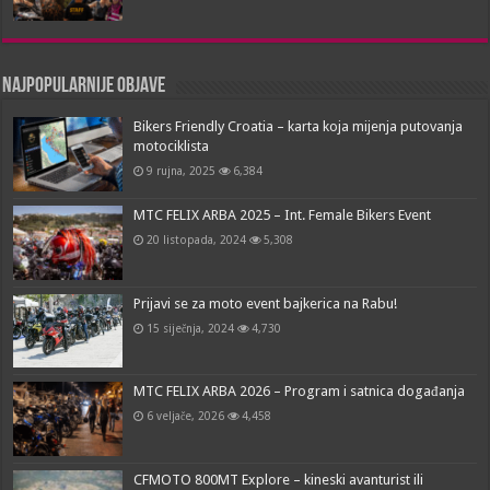
Najpopularnije objave
Bikers Friendly Croatia – karta koja mijenja putovanja
motociklista
9 rujna, 2025
6,384
MTC FELIX ARBA 2025 – Int. Female Bikers Event
20 listopada, 2024
5,308
Prijavi se za moto event bajkerica na Rabu!
15 siječnja, 2024
4,730
MTC FELIX ARBA 2026 – Program i satnica događanja
6 veljače, 2026
4,458
CFMOTO 800MT Explore – kineski avanturist ili