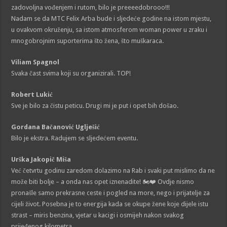
zadovoljna vođenjem i rutom, bilo je preeeedobrooo!!!
Nadam se da MTC Felix Arba bude i sljedeće godine na istom mjestu,
u ovakvom okruženju, sa istom atmosferom woman power u zraku i
mnogobrojnim suporterima što žena, što muškaraca.
Viliam Spagnol
Svaka čast svima koji su organizirali. TOP!
Robert Lukić
Sve je bilo za čistu peticu. Drugi mi je put i opet bih došao.
Gordana Bačanović Uglješić
Bilo je ekstra. Radujem se sljedećem eventu.
Urška Jakopič Miša
Već četvrtu godinu zaredom dolazimo na Rab i svaki put mislimo da ne
može biti bolje – a onda nas opet iznenadite! 🏍️❤️ Ovdje nismo
pronašle samo prekrasne ceste i pogled na more, nego i prijatelje za
cijeli život. Posebna je to energija kada se okupe žene koje dijele istu
strast – miris benzina, vjetar u kacigi i osmijeh nakon svakog
prijeđenog kilometra.