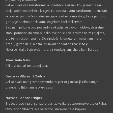
Veliko hvala organizatorima, a posebno Draženu, koji je imao sjajnu
ideju spojiti motoristice iz cijele Europe na ovom čarobnom otoku. Rab
je postao puno više od destinacije – postao je mjesto gdje se jednom
godišnje punimo pozitivom, smijehom i prijateljstvom.
Žao nam je što je ovo posljednje okupljanje u ovom obliku, ali sretne
smo i ponosne što smo bile dio ove priče. Hvala svima na zagrljajima,
druženju i uspomenama. Do sljedećih kilometara – neka nam motori
predu, gume drže, a osmijesi nikad ne silaze s lica! 🍻🏍️☀️
Neka se i dalje čuje zvuk motora i ženskog smijeha diljem Europe
Ivan Dada Galić
Bili prvi put, ali ne i zadnji put.
Davorka Albrecht Zadro
Veliko hvala na ogromnom trudu i super organizaciji. Bilo nam je
prekrasno.Bilo nam je prekrasno.
Natasa Loncar Krkljus
Bravo, bravo i za organizatore a i za veliko gostoprimstvo otoka Raba,
također pozdrav za sve bajkerice i naravno naše bajkere