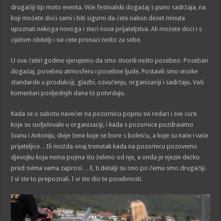
drugačiji tip moto eventa. Više festivalski događaj s puno sadržaja, na
koji možete doći sami i biti sigurni da ćete nakon deset minuta
upoznati nekoga novoga i steći nova prijateljstva. Ali možete doći i s
cijelom obitelji i svi ćete pronaći nešto za sebe.
U ove četiri godine vjerujemo da smo stvorili nešto posebno. Poseban
događaj, posebnu atmosferu i posebne ljude. Postavili smo visoke
standarde u produkciji, glazbi, ozvučenju, organizaciji i sadržaju. Vaši
komentari posljednjih dana to potvrđuju.
Kada se u subotu navečer na pozornicu popnu svi redari i sve cure
koje su sudjelovale u organizaciji, i kada s pozornice pozdravimo
Ivanu i Antoniju, dvije žene koje se bore s bolešću, a koje su naše i vaše
prijateljice…Ili možda onaj trenutak kada na pozornicu pozovemo
djevojku koja nema pojma što želimo od nje, a onda je njezin dečko
pred svima vama zaprosi… E, ti detalji su ono po čemu smo drugačiji.
I vi ste to prepoznali. I vi ste dio te posebnosti.