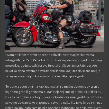
Ovom prilikom moram posebno zahvaliti svim svojim članovima
udruge
Moto Trip Croatia
. To su ljudi koji doslovno sjednu na svoje
motocikle, dođu iz svih krajeva Hrvatske i Slovenije na Rab, odrade
nekoliko dana eventa po velikim vrućinama, od jutra do kasne noći, a
zatim se vrate svojim kućama kao da se ništa nije dogodilo.
To puno govori o njima kao ljudima, ali i o međusobnom povjerenju
koje smo gradili godinama. U današnje vrijeme nije lako okupiti ekipu
koja će bez pitanja odvojiti svoje slobodno vrijeme, godišnje odmore i
privatne obveze kako bi pomogla stvoriti nešto što je veće od svih nas
pojedinačno. Zato sam na njih posebno ponosan i bez njih ovaj event