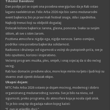
Tihomir Davidović
Dan poslije još se osjeti ona posebna energija kao da je Rab ostao
lagano naelektriziran. Felix Arba 2026 nije bio samo međunarodni
event bajkerica; bio je pravi mali festival snage, stila i zajedništva.
Najbolji trenuci koji su obilježili događaj;
Dolazak kolone bajkerica: šarena, glasna, ponosna. Svaka sa svojim
stilom, ali sve s istim žarom.
Pozitivna atmosfera: nigdje ega, nigdje nervoze. Samo osmijesi,
podrška i ona posebna bajkerska solidarnost.
Radionice i druženja: od sigurnosti u vožnji do putopisnih priča, sve je
bilo opušteno, korisno i inspirativno.
Večernji program: muzika, ples, smijeh, i onaj osjećaj da si dio nečeg
većeg.
Rab kao domaćin: predivne ulice, more koje miriše na ljeto i ljudi koji su
stvarno znali cijeniti dolazak ekipe.
Ukupni dojam
:
MTC Felix Arba 2026 ostavio je dojam moćnog, modernog i dobro
organiziranog međunarodnog susreta. Sve je bilo na nivou, od
sigurnosti, preko programa, do atmosfere koja je nosila cijeli otok.
To je bio onaj tip događaja nakon kojeg kažeš:
“E, ovo je vrijedilo doći.”……