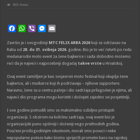
805 Views
F
W
V
M
E
a
h
i
e
m
Završio je i ovogodišnji
c
a
b
s
MTC FELIX ARBA 2026
a
koji se održavao na
Rabu od
28. do 31. svibnja 2026
. godine. Bio je to već četvrti po redu
e
t
e
s
i
međunarodni moto event za žene bajkerice i sada slobodno možemo
b
s
r
e
l
reći da je najveći i najposebniji događaj
takve vrste
u Hrvatskoj.
o
A
n
o
p
g
Ovaj event zamišljen je kao svojevrsni moto festival koji okuplja žene
k
p
e
bajkerice, ali i muškarce koji ih podržavaju – njihove supportere.
r
Naravno, žene su u centru pažnje i dio sadržaja prilagođen je njima, ali
najveći dio programa mogu koristiti i doživjeti zajedno svi posjetitelji.
I ove godine potrudili smo se maksimalno ozbiljno pristupiti
organizaciji. S obzirom na količinu sadržaja, ovaj event bio je
organizacijski puno opširniji i složeniji nego prethodnih godina.
Poučeni prošlogodišnjim iskustvom, morali smo povući i neke
nepopularne poteze kako bismo spriječili prometni kaos na rapskoj