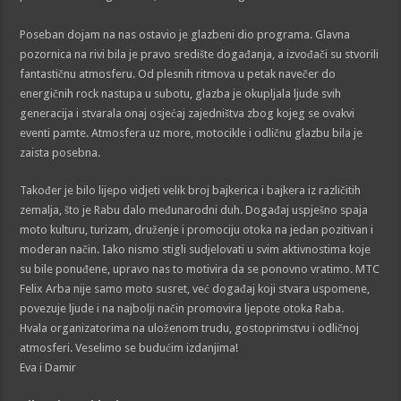
Poseban dojam na nas ostavio je glazbeni dio programa. Glavna
pozornica na rivi bila je pravo središte događanja, a izvođači su stvorili
fantastičnu atmosferu. Od plesnih ritmova u petak navečer do
energičnih rock nastupa u subotu, glazba je okupljala ljude svih
generacija i stvarala onaj osjećaj zajedništva zbog kojeg se ovakvi
eventi pamte. Atmosfera uz more, motocikle i odličnu glazbu bila je
zaista posebna.
Također je bilo lijepo vidjeti velik broj bajkerica i bajkera iz različitih
zemalja, što je Rabu dalo međunarodni duh. Događaj uspješno spaja
moto kulturu, turizam, druženje i promociju otoka na jedan pozitivan i
moderan način. Iako nismo stigli sudjelovati u svim aktivnostima koje
su bile ponuđene, upravo nas to motivira da se ponovno vratimo. MTC
Felix Arba nije samo moto susret, već događaj koji stvara uspomene,
povezuje ljude i na najbolji način promovira ljepote otoka Raba.
Hvala organizatorima na uloženom trudu, gostoprimstvu i odličnoj
atmosferi. Veselimo se budućim izdanjima!
Eva i Damir