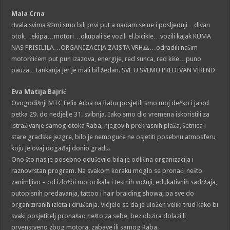
Mala Crna
Hvala svima 🫶mi smo bili prvi put a nadam se ne i posljednji…divan
otok…ekipa…motori…okupali se vozili el.bicikle…vozili kajak KUMA
NAS PRISILILA…ORGANIZACIJA ZAISTA VRH🙏…odradili našim
motorčićem put pun izazova, energije, red sunca, red kiše…puno
pauza…tankanja jer je mali bil žedan. SVE U SVEMU PREDIVAN VIKEND
Eva Matija Bajrić
Ovogodišnji MTC Felix Arba na Rabu posjetili smo moj dečko i ja od
petka 29. do nedjelje 31. svibnja. Iako smo dio vremena iskoristili za
istraživanje samog otoka Raba, njegovih prekrasnih plaža, šetnica i
stare gradske jezgre, bilo je nemoguće ne osjetiti posebnu atmosferu
koju je ovaj događaj donio gradu.
Ono što nas je posebno oduševilo bila je odlična organizacija i
raznovrstan program. Na svakom koraku moglo se pronaći nešto
zanimljivo – od izložbi motocikala i testnih vožnji, edukativnih sadržaja,
putopisnih predavanja, tattoo i hair braiding showa, pa sve do
organiziranih izleta i druženja. Vidjelo se da je uložen veliki trud kako bi
svaki posjetitelj pronašao nešto za sebe, bez obzira dolazi li
prvenstveno zbog motora, zabave ili samog Raba.