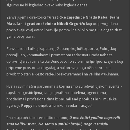
sigurno ne bi izgledao ovako kako izgleda danas.
Zahvaljujem i direktorici
Turističke zajednice Grada Raba, Ivani
Matušan, i gradonačelniku Nikoli Grguriću
koji od prvog dana
podržavaju ovaj event i bez čije pomoći ne bi bilo moguće organizirati
ga na ovoj razini.
Zahvale idu i Lučkoj kapetaniji, Županijskoj lučkoj upravi, Policijskoj
postaji Rab, komunalnom i prometnom redarstvu Grada Raba te
upravi i djelatnicima tvrtke Dundovo. To su oni marljivi ljudi iz sjene koji
pripreme prostor za događaj, a nakon svega ga očiste i vrate u
prvobitno stanje, često radeći prekovremeno i na velikim vrućinama.
Hvala i svim našim partnerima s kojima smo surađivali tijekom eventa –
rapskim ugostiteljima, iznajmljivačima, hotelima, agencijama,
brodarima i profesionalcima iz
Soundland production
i muzičke
agencije
Peppy
na uvijek vrhunskom zvuku i rasvjeti!
I na kraju bih želio reći nešto osobno;
U ove četiri godine napravili
smo veliku stvar. Ne samo u smislu brojki, nego u smislu