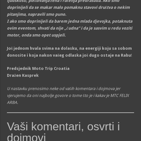
ljudskosti, poštovanja žena i rušenja predrasuda. Ako smo
doprinijeli da se makar malo pomaknu stavovi društva o nekim
pitanjima, napravili smo puno.
I ako smo doprinijeli da barem jedna mlada djevojka, potaknuta
ovim eventom, shvati da nije „čudna“ i da je sasvim u redu voziti
motor, onda smo opet uspjeli.
Još jednom hvala svima na dolasku, na energiji koju sa sobom
donosite i koja nakon vašeg odlaska još dugo ostaje na Rabu
!
Predsjednik Moto Trip Croatia
Dražen Kasprek
U nastavku prenosimo neke od vaših komentara i dojmova jer
vjerujemo da oni najbolje govore o tome što je i kakav je MTC FELIX
ARBA.
Vaši komentari, osvrti i
dojmovi