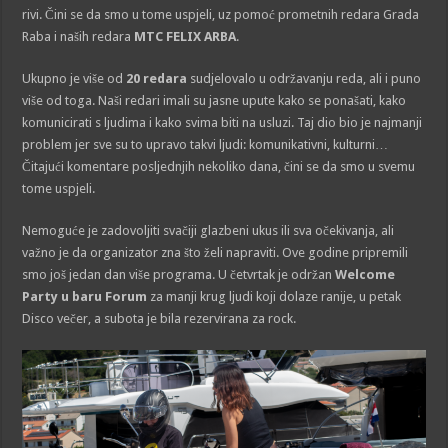
rivi. Čini se da smo u tome uspjeli, uz pomoć prometnih redara Grada
Raba i naših redara
MTC FELIX ARBA
.
Ukupno je više od
20 redara
sudjelovalo u održavanju reda, ali i puno
više od toga. Naši redari imali su jasne upute kako se ponašati, kako
komunicirati s ljudima i kako svima biti na usluzi. Taj dio bio je najmanji
problem jer sve su to upravo takvi ljudi: komunikativni, kulturni…
Čitajući komentare posljednjih nekoliko dana, čini se da smo u svemu
tome uspjeli.
Nemoguće je zadovoljiti svačiji glazbeni ukus ili sva očekivanja, ali
važno je da organizator zna što želi napraviti. Ove godine pripremili
smo još jedan dan više programa. U četvrtak je održan
Welcome
Party u baru Forum
za manji krug ljudi koji dolaze ranije, u petak
Disco večer, a subota je bila rezervirana za rock.