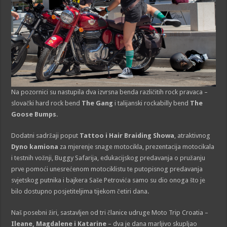
Na pozornici su nastupila dva izvrsna benda različitih rock pravaca –
slovački hard rock bend
The Gang
i talijanski rockabilly bend
The
Goose Bumps
.
Dodatni sadržaji poput
Tattoo i Hair Braiding Showa
, atraktivnog
Dyno kamiona
za mjerenje snage motocikla, prezentacija motocikala
i testnih vožnji, Buggy Safarija, edukacijskog predavanja o pružanju
prve pomoći unesrećenom motociklistu te putopisnog predavanja
svjetskog putnika i bajkera Saše Petrovića samo su dio onoga što je
bilo dostupno posjetiteljima tijekom četiri dana.
Naš posebni žiri, sastavljen od tri članice udruge Moto Trip Croatia –
Ileane, Magdalene i Katarine
– dva je dana marljivo skupljao