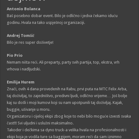
Antonio Bolanca
Baš posebno dobar event. Bilo je odlično i jedva čekamo iduću
godinu. Hvala na tako uspješnoj organizaciji.
Andrej Tomšič
Bilo je res super doživetje!
Pio Prio
Nemam ništa reći. Ali preparty, party svih partija, top, ekstra, vrh
vrhova i nadljudski.
Emilija Hurem
Znači, ovih 4 dana provedenih na Rabu, prvi puta na MTC Felix Arba,
taj doživljaj, to zajedništvo, predivni ljudi, odlično vrijeme… Još bolje
kaj su došli i moji kumovi koji su nam upotpunili taj doživljaj. Kajak,
buggie, uživanje u moru.
Organizatoru i cijeloj ekipi zbog koje to nebi bilo moguće izvesti svaka
čast!!! Svi uljudni i uslužni maksimalno.
Takoder i dečkima sa dyno truck-a velika hvala na profesionalnosti i
ekipi koja je vodila ture sa baggijem, moram reči da sam iznimno