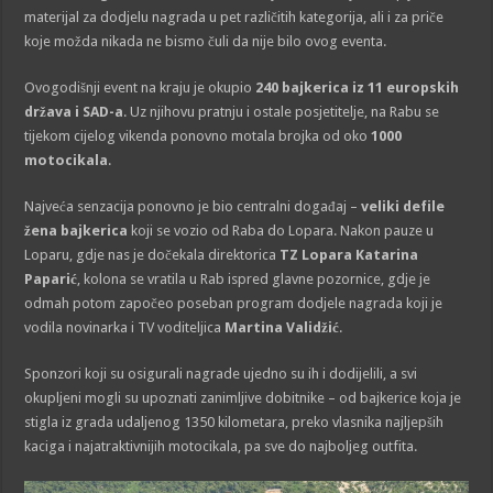
materijal za dodjelu nagrada u pet različitih kategorija, ali i za priče
koje možda nikada ne bismo čuli da nije bilo ovog eventa.
Ovogodišnji event na kraju je okupio
240 bajkerica iz 11 europskih
država i SAD-a
. Uz njihovu pratnju i ostale posjetitelje, na Rabu se
tijekom cijelog vikenda ponovno motala brojka od oko
1000
motocikala
.
Najveća senzacija ponovno je bio centralni događaj –
veliki defile
žena bajkerica
koji se vozio od Raba do Lopara. Nakon pauze u
Loparu, gdje nas je dočekala direktorica
TZ Lopara Katarina
Paparić
, kolona se vratila u Rab ispred glavne pozornice, gdje je
odmah potom započeo poseban program dodjele nagrada koji je
vodila novinarka i TV voditeljica
Martina Validžić
.
Sponzori koji su osigurali nagrade ujedno su ih i dodijelili, a svi
okupljeni mogli su upoznati zanimljive dobitnike – od bajkerice koja je
stigla iz grada udaljenog 1350 kilometara, preko vlasnika najljepših
kaciga i najatraktivnijih motocikala, pa sve do najboljeg outfita.