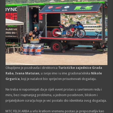
Okupljene je pozdravila i direktorica
Turističke zajednice Grada
Raba
,
Ivana Matušan
, u svoje ime i u ime gradonačelnika
Nikole
Grgurića
, koji je nažalost bio spriječen prisustvovati događaju.
Ne treba ni napominjati da je cijeli event prošao u savršenom redu i
miru, bez i najmanjeg problema, u jednom posebnom, bliskom i
prijateljskom ozračju koje je već postalo dio identiteta ovog događaja.
MTC FELIX ARBA u vrlo kratkom vremenu postao je prepoznatljiv kao