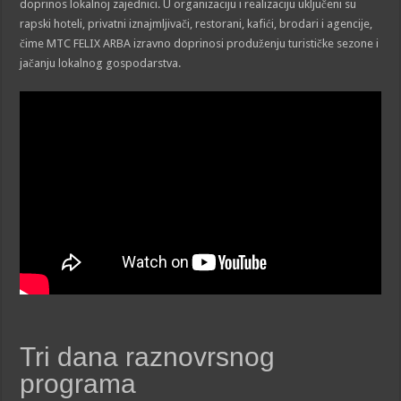
doprinos lokalnoj zajednici. U organizaciju i realizaciju uključeni su
rapski hoteli, privatni iznajmljivači, restorani, kafići, brodari i agencije,
čime MTC FELIX ARBA izravno doprinosi produženju turističke sezone i
jačanju lokalnog gospodarstva.
Tri dana raznovrsnog
programa