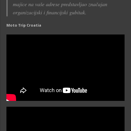
majice na vaše adrese predstavljao značajan
organizacijski i financijski gubitak.
Moto Trip Croatia