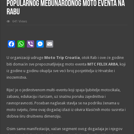
popularnog međunarodnog moto eventa na
Rabu
641 Views
F
W
V
M
E
a
h
i
e
m
U organizaciji udruge
c
a
b
s
Moto Trip Croatia
a
, otok Rab i ove će godine
biti domaćin sve prepoznatljivijeg moto eventa
MTC FELIX ARBA
, koji
e
t
e
s
i
iz godine u godinu okuplja sve veći broj posjetitelja iz Hrvatske i
b
s
r
e
l
inozemstva.
o
A
n
o
p
g
Riječ je o jedinstvenom multi-eventu koji spaja ljubitelje motocikala,
k
p
e
zabavu, edukaciju i turizam, uz snažnu poruku zajedništva i
r
ravnopravnosti. Poseban naglasak stavlja se na podršku ženama u
moto svijetu, čime ovaj događaj izlazi iz okvira klasičnih moto susreta i
dobiva širu društvenu dimenziju.
Osim same manifestacije, važan segment ovog događaja je i njegov