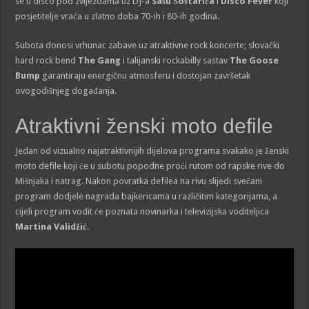
se u disco pod zvijezdama uz DJ-a
Sašu Šoštarića
i
Disco Fever
koji
posjetitelje vraća u zlatno doba 70-ih i 80-ih godina.
Subota donosi vrhunac zabave uz atraktivne rock koncerte; slovački
hard rock bend
The Gang
i talijanski rockabilly sastav
The Goose
Bump
garantiraju energičnu atmosferu i dostojan završetak
ovogodišnjeg događanja.
Atraktivni ženski moto defile
Jedan od vizualno najatraktivnijih dijelova programa svakako je ženski
moto defile koji će u subotu popodne proći rutom od rapske rive do
Mišnjaka i natrag. Nakon povratka defilea na rivu slijedi svečani
program dodjele nagrada bajkericama u različitim kategorijama, a
cijeli program vodit će poznata novinarka i televizijska voditeljica
Martina Validžić
.