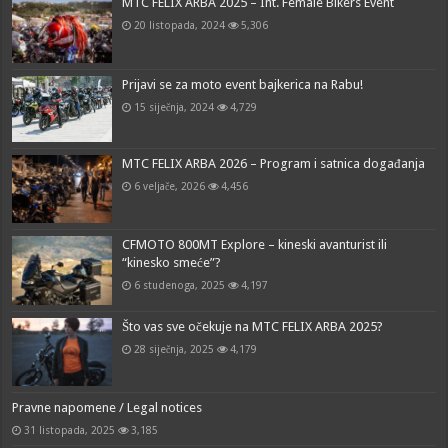
MTC FELIX ARBA 2025 – Int. Female Bikers Event
20 listopada, 2024
5,306
Prijavi se za moto event bajkerica na Rabu!
15 siječnja, 2024
4,729
MTC FELIX ARBA 2026 – Program i satnica događanja
6 veljače, 2026
4,456
CFMOTO 800MT Explore – kineski avanturist ili
“kinesko smeće”?
6 studenoga, 2025
4,197
Što vas sve očekuje na MTC FELIX ARBA 2025?
28 siječnja, 2025
4,179
Pravne napomene / Legal notices
31 listopada, 2025
3,185