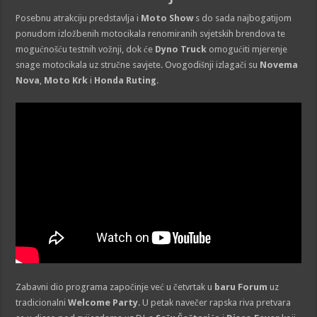
Posebnu atrakciju predstavlja i
Moto Show
s do sada najbogatijom
ponudom izložbenih motocikala renomiranih svjetskih brendova te
mogućnošću testnih vožnji, dok će
Dyno Truck
omogućiti mjerenje
snage motocikala uz stručne savjete. Ovogodišnji izlagači su
Novema
Nova
,
Moto Krk
i
Honda Ruting
.
Zabavni dio programa započinje već u četvrtak u
baru Forum
uz
tradicionalni
Welcome Party
. U petak navečer rapska riva pretvara