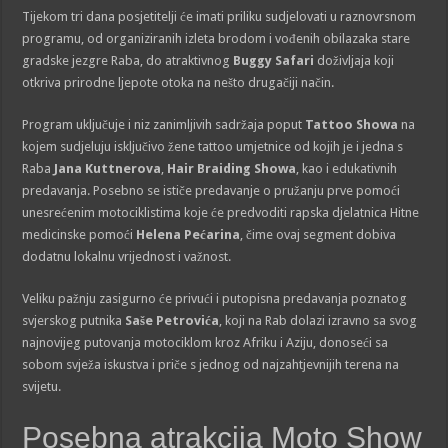
Tijekom tri dana posjetitelji će imati priliku sudjelovati u raznovrsnom
programu, od organiziranih izleta brodom i vođenih obilazaka stare
gradske jezgre Raba, do atraktivnog
Buggy Safari
doživljaja koji
otkriva prirodne ljepote otoka na nešto drugačiji način.
Program uključuje i niz zanimljivih sadržaja poput
Tattoo Showa
na
kojem sudjeluju isključivo žene tattoo umjetnice od kojih je i jedna s
Raba
Jana Kuttnerova
,
Hair Braiding Showa
, kao i edukativnih
predavanja. Posebno se ističe predavanje o pružanju prve pomoći
unesrećenim motociklistima koje će predvoditi rapska djelatnica Hitne
medicinske pomoći
Helena Pećarina
, čime ovaj segment dobiva
dodatnu lokalnu vrijednost i važnost.
Veliku pažnju zasigurno će privući i putopisna predavanja poznatog
svjerskog putnika
Saše Petrovića
, koji na Rab dolazi izravno sa svog
najnovijeg putovanja motociklom kroz Afriku i Aziju, donoseći sa
sobom svježa iskustva i priče s jednog od najzahtjevnijih terena na
svijetu.
Posebna atrakcija Moto Show