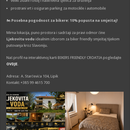
veliki zidani roštilj i natkrivena sjenica za druženja
prostrani vrt i osiguran parking za motocikle i automobile
🏍️
Posebna pogodnost za bikere: 10% popusta na smještaj!
Mirna lokacija, puno prostora i sadržaji za pravi odmor čine
Ljekovitu vodu
idealnim izborom za biker friendly smještaj tijekom
putovanja kroz Slavoniju.
Naš profil na interaktivnoj karti BIKERS FRIENDLY CROATIA pogledajte
OVDJE
.
Adresa: A. Starčevića 104, Lipik
Kontakt: +385 99 4615 700