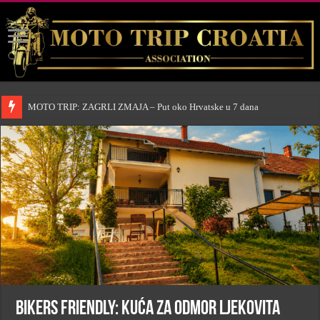
MOTO TRIP: ZAGRLI ZMAJA – Put oko Hrvatske u 7 dana
BIKERS FRIENDLY: Kuća za odmor Ljekovita