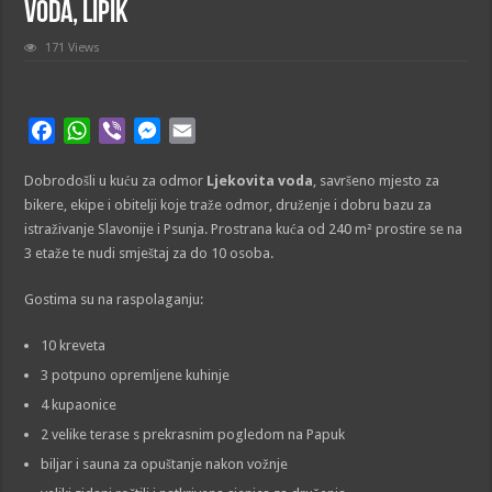
voda, Lipik
171 Views
F
W
V
M
E
a
h
i
e
m
Dobrodošli u kuću za odmor
c
a
b
s
a
Ljekovita voda
, savršeno mjesto za
bikere, ekipe i obitelji koje traže odmor, druženje i dobru bazu za
e
t
e
s
i
istraživanje Slavonije i Psunja. Prostrana kuća od 240 m² prostire se na
b
s
r
e
l
3 etaže te nudi smještaj za do 10 osoba.
o
A
n
o
p
g
Gostima su na raspolaganju:
k
p
e
r
10 kreveta
3 potpuno opremljene kuhinje
4 kupaonice
2 velike terase s prekrasnim pogledom na Papuk
biljar i sauna za opuštanje nakon vožnje