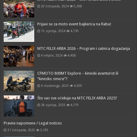
20 listopada, 2024
5,308
Prijavi se za moto event bajkerica na Rabu!
15 siječnja, 2024
4,730
MTC FELIX ARBA 2026 – Program i satnica događanja
6 veljače, 2026
4,458
CFMOTO 800MT Explore – kineski avanturist ili
“kinesko smeće”?
6 studenoga, 2025
4,209
Što vas sve očekuje na MTC FELIX ARBA 2025?
28 siječnja, 2025
4,179
Pravne napomene / Legal notices
31 listopada, 2025
3,195