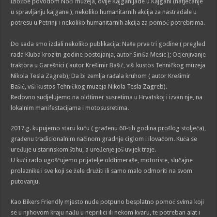
izložbe povodom Noći muzeja, dvije Kajganijade u Kajgani (natjecanje
u spravljanju kajgane ), nekoliko humanitarnih akcija za nastradale u
potresu u Petrinji i nekoliko humanitarnih akcija za pomoć potrebitima.
Do sada smo izdali nekoliko publikacija: Naše prve tri godine ( pregled
rada Kluba kroz tri godine postojanja, autor Siniša Mesic ); Ocjenjivanje
traktora u Garešnici ( autor Krešimir Bašić, viši kustos Tehničkog muzeja
Nikola Tesla Zagreb); Da bi zemlja rađala kruhom ( autor Krešimir
Bašić, viši kustos Tehničkog muzeja Nikola Tesla Zagreb).
Redovno sudjelujemo na oldtimer susretima u Hrvatskoj i izvan nje, na
lokalnim manifestacijama i motosusretima.
2017.g. kupujemo staru kuću ( građenu 60-tih godina prošlog stoljeća),
građenu tradicionalnim načinom gradnje ciglom i ilovačom. Kuća se
uređuje u starinskom štihu, a uređenje još uvijek traje.
U kući rado ugošćujemo prijatelje oldtimeraše, motoriste, slučajne
prolaznike i sve koji se žele družiti ili samo malo odmoriti na svom
putovanju.
Kao Bikers Friendly mjesto nude potpuno besplatno pomoć svima koji
se u njihovom kraju nađu u neprilici ili nekom kvaru, te potreban alat i