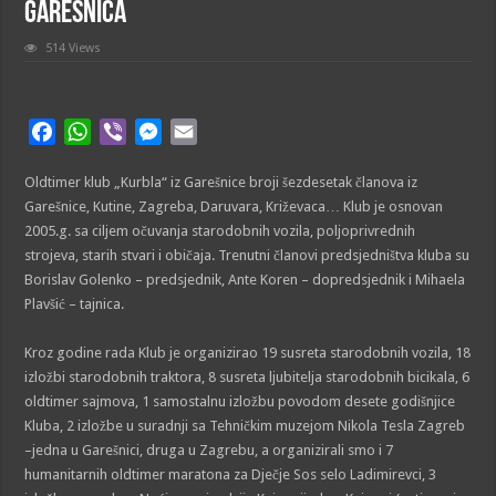
Garešnica
514 Views
F
W
V
M
E
a
h
i
e
m
Oldtimer klub „Kurbla“ iz Garešnice broji šezdesetak članova iz
c
a
b
s
a
Garešnice, Kutine, Zagreba, Daruvara, Križevaca… Klub je osnovan
e
t
e
s
i
2005.g. sa ciljem očuvanja starodobnih vozila, poljoprivrednih
b
s
r
e
l
strojeva, starih stvari i običaja. Trenutni članovi predsjedništva kluba su
o
A
n
Borislav Golenko – predsjednik, Ante Koren – dopredsjednik i Mihaela
o
p
g
Plavšić – tajnica.
k
p
e
r
Kroz godine rada Klub je organizirao 19 susreta starodobnih vozila, 18
izložbi starodobnih traktora, 8 susreta ljubitelja starodobnih bicikala, 6
oldtimer sajmova, 1 samostalnu izložbu povodom desete godišnjice
Kluba, 2 izložbe u suradnji sa Tehničkim muzejom Nikola Tesla Zagreb
–jedna u Garešnici, druga u Zagrebu, a organizirali smo i 7
humanitarnih oldtimer maratona za Dječje Sos selo Ladimirevci, 3