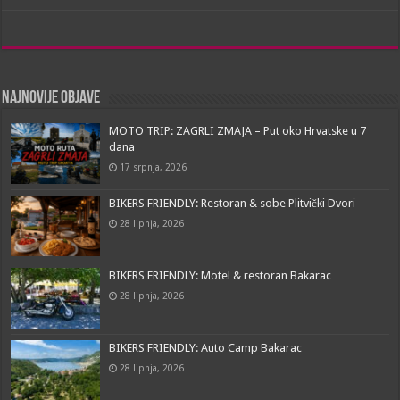
c
a
b
s
a
e
t
e
s
i
b
s
r
e
l
o
A
n
Najnovije objave
o
p
g
k
p
e
MOTO TRIP: ZAGRLI ZMAJA – Put oko Hrvatske u 7
dana
r
17 srpnja, 2026
BIKERS FRIENDLY: Restoran & sobe Plitvički Dvori
28 lipnja, 2026
BIKERS FRIENDLY: Motel & restoran Bakarac
28 lipnja, 2026
BIKERS FRIENDLY: Auto Camp Bakarac
28 lipnja, 2026