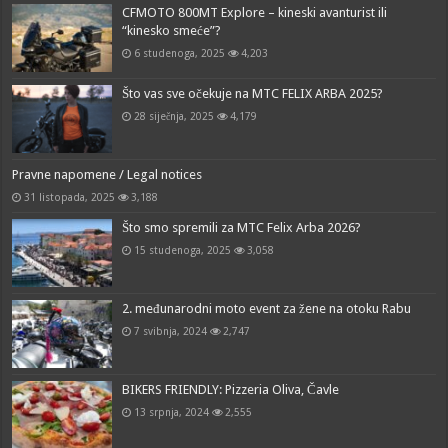
CFMOTO 800MT Explore – kineski avanturist ili
“kinesko smeće”?
6 studenoga, 2025
4,203
Što vas sve očekuje na MTC FELIX ARBA 2025?
28 siječnja, 2025
4,179
Pravne napomene / Legal notices
31 listopada, 2025
3,188
Što smo spremili za MTC Felix Arba 2026?
15 studenoga, 2025
3,058
2. međunarodni moto event za žene na otoku Rabu
7 svibnja, 2024
2,747
BIKERS FRIENDLY: Pizzeria Oliva, Čavle
13 srpnja, 2024
2,555