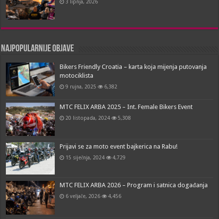
3 lipnja, 2026
Najpopularnije objave
Bikers Friendly Croatia – karta koja mijenja putovanja
motociklista
9 rujna, 2025
6,382
MTC FELIX ARBA 2025 – Int. Female Bikers Event
20 listopada, 2024
5,308
Prijavi se za moto event bajkerica na Rabu!
15 siječnja, 2024
4,729
MTC FELIX ARBA 2026 – Program i satnica događanja
6 veljače, 2026
4,456