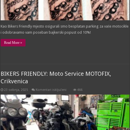
Kao Bikers Friendly mjesto osigurali smo besplatan parking za vaše motocikle
i odobravamo vam poseban bajkerski popust od 10%!
Read More »
BIKERS FRIENDLY: Moto Service MOTOFIX,
Crikvenica
za
23 svibnja, 2025
Komentari isključeni
466
BIKERS
FRIENDLY:
Moto
Service
MOTOFIX,
Crikvenica