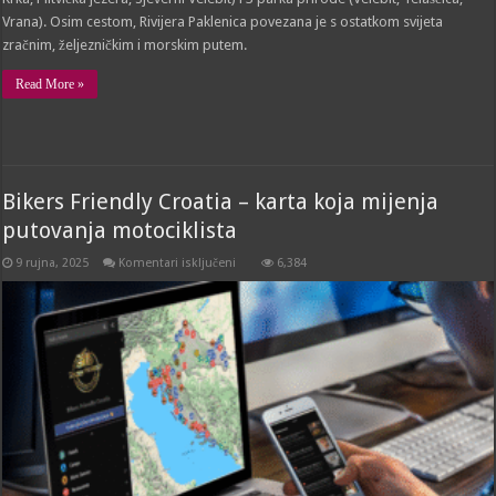
Vrana). Osim cestom, Rivijera Paklenica povezana je s ostatkom svijeta
zračnim, željezničkim i morskim putem.
Read More »
Bikers Friendly Croatia – karta koja mijenja
putovanja motociklista
za
9 rujna, 2025
Komentari isključeni
6,384
Bikers
Friendly
Croatia
–
karta
koja
mijenja
putovanja
motociklista