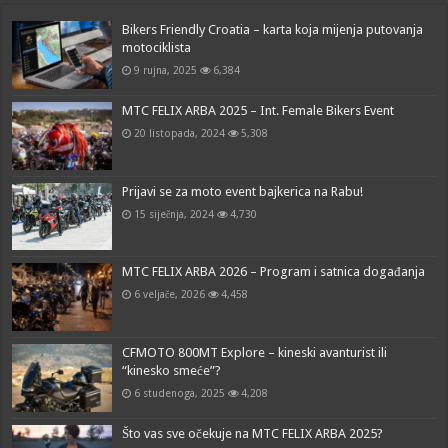
Bikers Friendly Croatia – karta koja mijenja putovanja
motociklista
9 rujna, 2025
6,384
MTC FELIX ARBA 2025 – Int. Female Bikers Event
20 listopada, 2024
5,308
Prijavi se za moto event bajkerica na Rabu!
15 siječnja, 2024
4,730
MTC FELIX ARBA 2026 – Program i satnica događanja
6 veljače, 2026
4,458
CFMOTO 800MT Explore – kineski avanturist ili
“kinesko smeće”?
6 studenoga, 2025
4,208
Što vas sve očekuje na MTC FELIX ARBA 2025?