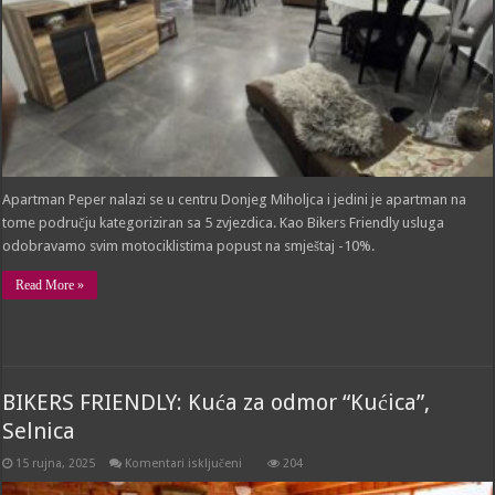
Apartman Peper nalazi se u centru Donjeg Miholjca i jedini je apartman na
tome području kategoriziran sa 5 zvjezdica. Kao Bikers Friendly usluga
odobravamo svim motociklistima popust na smještaj -10%.
Read More »
BIKERS FRIENDLY: Kuća za odmor “Kućica”,
Selnica
za
15 rujna, 2025
Komentari isključeni
204
BIKERS
FRIENDLY: