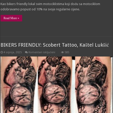
Kao bikers friendly lokal svim motociklistima koji dođu sa motociklom
odobravamo popust od 10% na svoje regularne cijene.
Read More »
BIKERS FRIENDLY: Scobert Tattoo, Kaštel Lukšić
za
4 srpnja, 2025
Komentari isključeni
585
BIKERS
FRIENDLY:
Scobert
Tattoo,
Kaštel
Lukšić