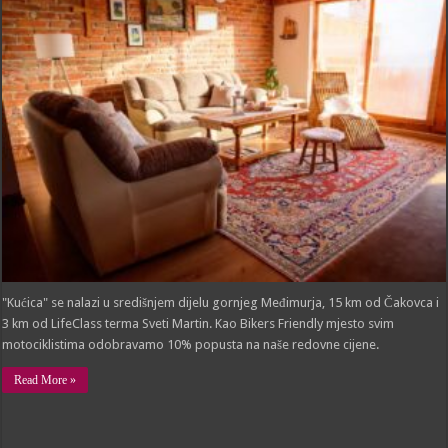
Kuća
za
odmor
“Kućica”,
Selnica
"Kućica" se nalazi u središnjem dijelu gornjeg Međimurja, 15 km od Čakovca i
3 km od LifeClass terma Sveti Martin. Kao Bikers Friendly mjesto svim
motociklistima odobravamo 10% popusta na naše redovne cijene.
Read More »