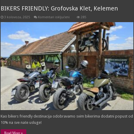
BIKERS FRIENDLY: Grofovska Klet, Kelemen
za
3 kolovoza, 2025
Komentari isključeni
285
BIKERS
FRIENDLY:
Grofovska
Klet,
Kelemen
Kao bikers friendly destinacija odobravamo svim bikerima dodatni popust od
10% na sve naše usluge!
Read More »