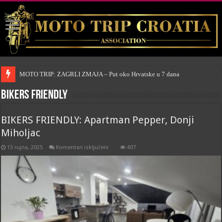
MOTO TRIP: ZAGRLI ZMAJA – Put oko Hrvatske u 7 dana
Bikers friendly
BIKERS FRIENDLY: Apartman Pepper, Donji
Miholjac
za
15 rujna, 2025
Komentari isključeni
407
BIKERS
FRIENDLY:
Apartman
Pepper,
Donji
Miholjac