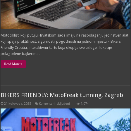
Motociklisti koji putuju Hrvatskom sada imaju na raspolaganju jedinstven alat
koji spaja praktičnost, sigurnost i pogodnosti na jednom mjestu – Bikers
Friendly Croatia, interaktivnu kartu koja okuplja sve usluge i lokacije
prilagođene bajkerima.
Read More »
BIKERS FRIENDLY: MotoFreak tunning, Zagreb
za
21 kolovoza, 2025
Komentari isključeni
1,074
BIKERS
FRIENDLY:
MotoFreak
tunning,
Zagreb