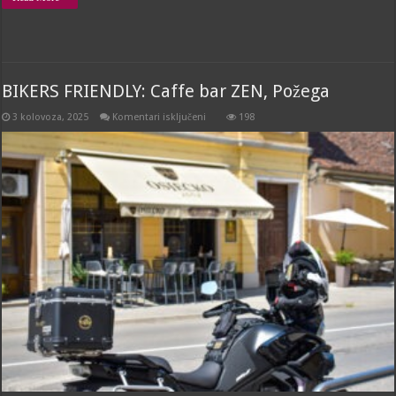
BIKERS FRIENDLY: Caffe bar ZEN, Požega
za
3 kolovoza, 2025
Komentari isključeni
198
BIKERS
FRIENDLY:
Caffe
bar
ZEN,
Požega