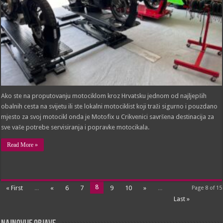
Ako ste na proputovanju motociklom kroz Hrvatsku jednom od najljepših
obalnih cesta na svijetu ili ste lokalni motociklist koji traži sigurno i pouzdano
mjesto za svoj motocikl onda je Motofix u Crikvenici savršena destinacija za
sve vaše potrebe servisiranja i popravke motocikala.
Read More »
8
« First
...
«
6
7
9
10
»
...
Page 8 of 15
Last »