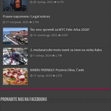
28 siječnja, 2025
4,179
Pravne napomene / Legal notices
31 listopada, 2025
3,195
Što smo spremili za MTC Felix Arba 2026?
15 studenoga, 2025
3,059
2. međunarodni moto event za žene na otoku Rabu
7 svibnja, 2024
2,748
BIKERS FRIENDLY: Pizzeria Oliva, Čavle
13 srpnja, 2024
2,555
Pronađite nas na Facebooku