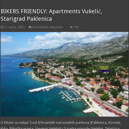
BIKERS FRIENDLY: Apartments Vukelić,
Starigrad Paklenica
za
11 rujna, 2025
Komentari isključeni
147
BIKERS
FRIENDLY:
Apartments
Vukelić,
Starigrad
Paklenica
U blizini se nalazi 5 od 8 hrvatskih nacionalnih parkova (Paklenica, Kornati,
Krka, Plitvička jezera, Sjeverni Velebit) i 3 parka prirode (Velebit, Telašćica,