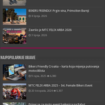
BIKERS FRIENDLY: Prgin vina, Primošten Burnji
4 lipnja, 2026
Završio je MTC FELIX ARBA 2026
3 lipnja, 2026
Najpopularnije objave
Bikers Friendly Croatia – karta koja mijenja putovanja
motociklista
9 rujna, 2025
6,380
MTC FELIX ARBA 2025 – Int. Female Bikers Event
20 listopada, 2024
5,307
Prijavi se za moto event bajkerica na Rabu!