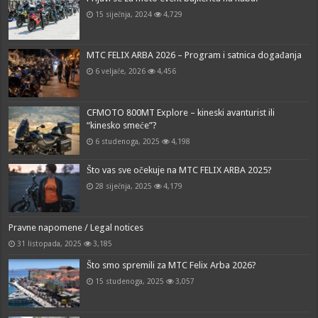
15 siječnja, 2024
4,729
MTC FELIX ARBA 2026 – Program i satnica događanja
6 veljače, 2026
4,456
CFMOTO 800MT Explore – kineski avanturist ili
“kinesko smeće”?
6 studenoga, 2025
4,198
Što vas sve očekuje na MTC FELIX ARBA 2025?
28 siječnja, 2025
4,179
Pravne napomene / Legal notices
31 listopada, 2025
3,185
Što smo spremili za MTC Felix Arba 2026?
15 studenoga, 2025
3,057