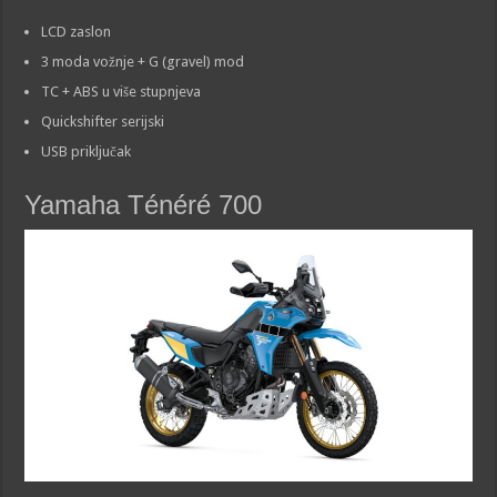
LCD zaslon
3 moda vožnje + G (gravel) mod
TC + ABS u više stupnjeva
Quickshifter serijski
USB priključak
Yamaha Ténéré 700