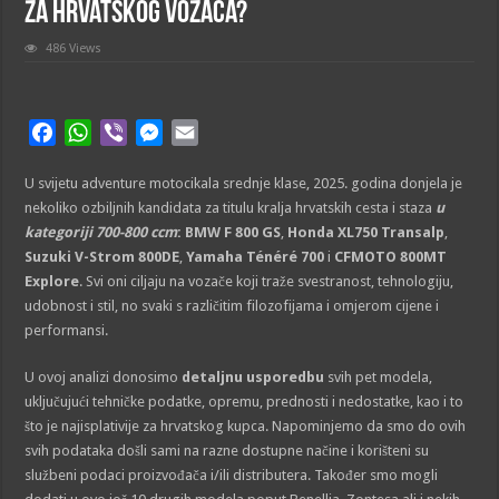
za hrvatskog vozača?
486 Views
F
W
V
M
E
a
h
i
e
m
U svijetu adventure motocikala srednje klase, 2025. godina donjela je
c
a
b
s
a
nekoliko ozbiljnih kandidata za titulu kralja hrvatskih cesta i staza
u
e
t
e
s
i
kategoriji 700-800 ccm
:
BMW F 800 GS
,
Honda XL750 Transalp
,
b
s
r
e
l
Suzuki V-Strom 800DE
,
Yamaha Ténéré 700
i
CFMOTO 800MT
o
A
n
Explore
. Svi oni ciljaju na vozače koji traže svestranost, tehnologiju,
o
p
g
udobnost i stil, no svaki s različitim filozofijama i omjerom cijene i
k
p
e
performansi.
r
U ovoj analizi donosimo
detaljnu usporedbu
svih pet modela,
uključujući tehničke podatke, opremu, prednosti i nedostatke, kao i to
što je najisplativije za hrvatskog kupca. Napominjemo da smo do ovih
svih podataka došli sami na razne dostupne načine i korišteni su
službeni podaci proizvođača i/ili distributera. Također smo mogli