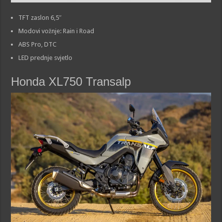
TFT zaslon 6,5″
Modovi vožnje: Rain i Road
ABS Pro, DTC
LED prednje svjetlo
Honda XL750 Transalp