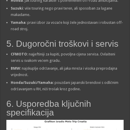
Honda
: jak touring karakter s povremenim off-road ambicijama.
Suzuki
: više touring nego pravi teren, ali sposoban za lagane
makadame.
Yamaha
: pravi izbor za vozače koji žele jednostavan i robustan off-
road stroj.
5. Dugoročni troškovi i servis
CFMOTO
: najjeftiniji za kupiti, povoljna cijena servisa. Ovlašteni
servis u svakom većem gradu.
BMW
: najskuplje održavanje, ali jaka mreža i visoka preprodajna
vrijednost.
Honda/Suzuki/Yamaha
: pouzdani japanski brendovi s odličnim
održavanjem u RH, niži trošak kroz godine.
6. Usporedba ključnih
specifikacija