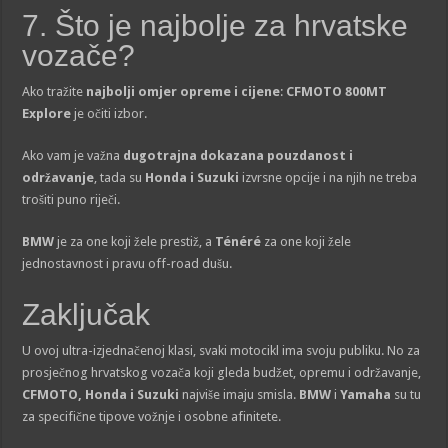
7. Što je najbolje za hrvatske
vozače?
Ako tražite
najbolji omjer opreme i cijene
:
CFMOTO 800MT
Explore
je očiti izbor.
Ako vam je važna
dugotrajna dokazana pouzdanost i
održavanje
, tada su
Honda i Suzuki
izvrsne opcije i na njih ne treba
trošiti puno riječi.
BMW
je za one koji žele prestiž, a
Ténéré
za one koji žele
jednostavnost i pravu off-road dušu.
Zaključak
U ovoj ultra-izjednačenoj klasi, svaki motocikl ima svoju publiku. No za
prosječnog hrvatskog vozača koji gleda budžet, opremu i održavanje,
CFMOTO, Honda i Suzuki
najviše imaju smisla.
BMW
i
Yamaha
su tu
za specifične tipove vožnje i osobne afinitete.