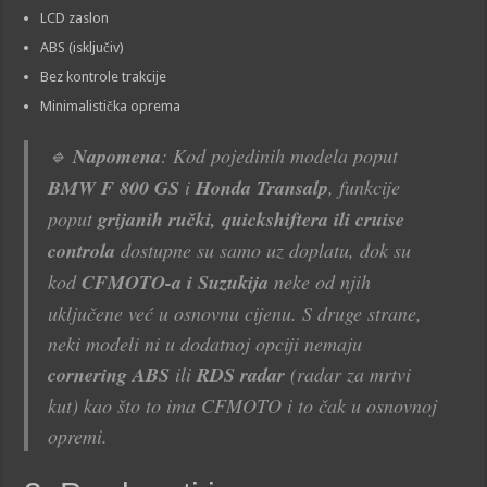
LCD zaslon
ABS (isključiv)
Bez kontrole trakcije
Minimalistička oprema
🔹
Napomena
: Kod pojedinih modela poput
BMW F 800 GS
i
Honda Transalp
, funkcije
poput
grijanih ručki, quickshiftera ili cruise
controla
dostupne su samo uz doplatu, dok su
kod
CFMOTO-a i Suzukija
neke od njih
uključene već u osnovnu cijenu. S druge strane,
neki modeli ni u dodatnoj opciji nemaju
cornering ABS
ili
RDS radar
(radar za mrtvi
kut) kao što to ima CFMOTO i to čak u osnovnoj
opremi.