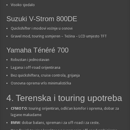
Visoko sjedalo
Suzuki V-Strom 800DE
Quickshifter i modovi vožnje u osnovi
Gravel mod, touring usmjeren – Težina – LCD umjesto TFT
Yamaha Ténéré 700
Robustan i jednostavan
Lagana i off-road orijentirana
Bez quickshiftera, cruise controla, grijanja
Osnovna oprema vrlo minimalistička
4. Terenska i touring upotreba
CFMOTO
: touring orijentiran, odličan komfor i oprema, dobar za
lagane makadame
BMW
: dobar balans, spreman i za off-road i za ceste.