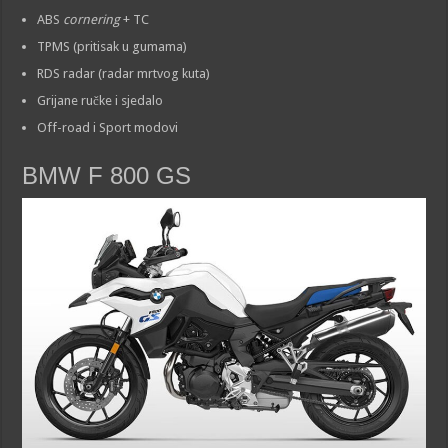
ABS
cornering
+ TC
TPMS (pritisak u gumama)
RDS radar (radar mrtvog kuta)
Grijane ručke i sjedalo
Off-road i Sport modovi
BMW F 800 GS