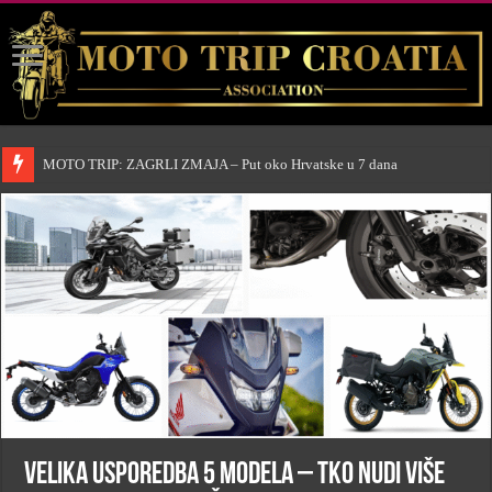
MOTO TRIP: ZAGRLI ZMAJA – Put oko Hrvatske u 7 dana
Velika usporedba 5 modela – tko nudi više