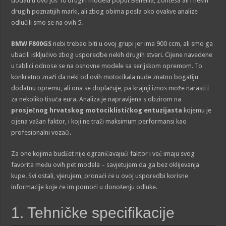
dodati u ovo još 10 drugih modela poput Benellia, Zontesa ali i nekih
drugih poznatijih marki, ali zbog obima posla oko ovakve analize
odlučili smo se na ovih 5.
BMW F800GS
nebi trebao biti u ovoj grupi jer ima 900 ccm, ali smo ga
ubacili isključivo zbog usporedbe nekih drugih stvari. Cijene navedene
u tablici odnose se na osnovne modele sa serijskom opremom. To
konkretno znači da neki od ovih motocikala nude znatno bogatiju
dodatnu opremu, ali ona se doplaćuje, pa krajnji iznos može narasti i
za nekoliko tisuća eura. Analiza je napravljena s obzirom na
prosječnog hrvatskog motociklističkog entuzijasta
kojemu je
cijena važan faktor, i koji ne traži maksimum performansi kao
profesionalni vozači.
Za one kojima budžet nije ograničavajući faktor i već imaju svog
favorita među ovih pet modela – savjetujem da ga bez oklijevanja
kupe. Svi ostali, vjerujem, pronaći će u ovoj usporedbi korisne
informacije koje će im pomoći u donošenju odluke.
1. Tehničke specifikacije