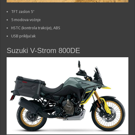
TFT zaslon 5″
5 modova vožnje
HSTC (kontrola trakcije), ABS
USB priključak
Suzuki V-Strom 800DE