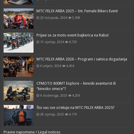
MTC FELIX ARBA 2025 – Int. Female Bikers Event
20 listopada, 2024
5,308
Prijavi se za moto event bajkerica na Rabu!
15 siječnja, 2024
4,729
MTC FELIX ARBA 2026 – Program i satnica događanja
6 veljače, 2026
4,456
CFMOTO 800MT Explore – kineski avanturist ili
“kinesko smeće”?
6 studenoga, 2025
4,206
Što vas sve očekuje na MTC FELIX ARBA 2025?
28 siječnja, 2025
4,179
Pravne napomene / Legal notices