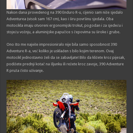
Nakon dana provedenog na 390 Enduro R-u, cijenio sam niže sjedalo
Adventurea (visok sam 167 cm), kao i širu površinu sjedala. Oba
motocikla imaju otvoreni ergonomijski trokut, pogodan i za sjedeću i
stojeću vožnju, a aluminijske papučice s čepovima su široke i grube.
Ono što me najviše impresioniralo nije bila samo sposobnost 390
Adventure R-a, već koliko je usklađen s bilo kojim terenom. Ovaj
motocikl jednostavno želi da se zabavljate! Bilo da kližete kroz pijesak,
podižete prednji kotač na šljunku ili režete kroz zavoje, 390 Adventure
R pruža čisto uživanje.