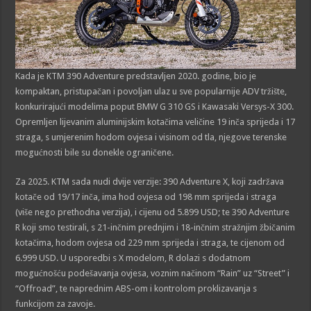
Kada je KTM 390 Adventure predstavljen 2020. godine, bio je
kompaktan, pristupačan i povoljan ulaz u sve popularnije ADV tržište,
konkurirajući modelima poput BMW G 310 GS i Kawasaki Versys-X 300.
Opremljen lijevanim aluminijskim kotačima veličine 19 inča sprijeda i 17
straga, s umjerenim hodom ovjesa i visinom od tla, njegove terenske
mogućnosti bile su donekle ograničene.
Za 2025. KTM sada nudi dvije verzije: 390 Adventure X, koji zadržava
kotače od 19/17 inča, ima hod ovjesa od 198 mm sprijeda i straga
(više nego prethodna verzija), i cijenu od 5.899 USD; te 390 Adventure
R koji smo testirali, s 21-inčnim prednjim i 18-inčnim stražnjim žbičanim
kotačima, hodom ovjesa od 229 mm sprijeda i straga, te cijenom od
6.999 USD. U usporedbi s X modelom, R dolazi s dodatnom
mogućnošću podešavanja ovjesa, voznim načinom “Rain” uz “Street” i
“Offroad”, te naprednim ABS-om i kontrolom proklizavanja s
funkcijom za zavoje.