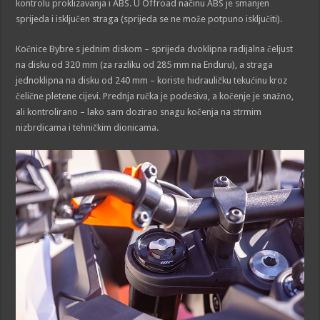
kontrolu proklizavanja i ABS. U Offroad načinu ABS je smanjen
sprijeda i isključen straga (sprijeda se ne može potpuno isključiti).
Kočnice Bybre s jednim diskom – sprijeda dvoklipna radijalna čeljust
na disku od 320 mm (za razliku od 285 mm na Enduru), a straga
jednoklipna na disku od 240 mm – koriste hidrauličku tekućinu kroz
čelične pletene cijevi. Prednja ručka je podesiva, a kočenje je snažno,
ali kontrolirano – lako sam dozirao snagu kočenja na strmim
nizbrdicama i tehničkim dionicama.