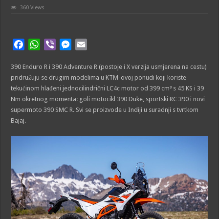
360 Views
F
W
V
M
E
a
h
i
e
m
390 Enduro R i 390 Adventure R (postoje i X verzija usmjerena na cestu)
c
a
b
s
a
pridružuju se drugim modelima u KTM-ovoj ponudi koji koriste
e
t
e
s
i
tekućinom hlađeni jednocilindrični LC4c motor od 399 cm³ s 45 KS i 39
b
s
r
e
l
Nm okretnog momenta: goli motocikl 390 Duke, sportski RC 390 i novi
o
A
n
supermoto 390 SMC R. Svi se proizvode u Indiji u suradnji s tvrtkom
o
p
g
Bajaj.
k
p
e
r