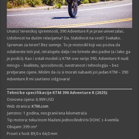
Unatoč terenskoj spremnosti, 390 Adventure R je pravi univerzalac.
Udobnost na dužim relacijama? Da. Stabilnost na cesti? Svakako.
Spreman za teren? Bez sumnje. To je motocikl koji vas poziva da
odaberete teži put, istražujete dalje i ne brinete ako padne (a i lako ga
je podići). Kao i ostali modeli iz KTM-ove serije 390, Adventure R nudi
mnogo – kvalitetu, sposobnosti, svestranost i tehnologiju – bez
pretjerane cijene. Mislim da ću si morati nabaviti još jedan KTM – 390
Adventure R mi savršeno odgovara!
Tehničke specifikacije KTM 390 Adventure R (2025):
Osnovna cijena: 6.999 USD
Web stranica:
KTM.com
Jamstvo: 1 godina, neograničena kilometraža
Tip motora: tekućinom hlađeni jednocilindrični DOHC s 4 ventila
Obujam: 399 cm³
Provrt x hod: 89,0 x 64,0 mm