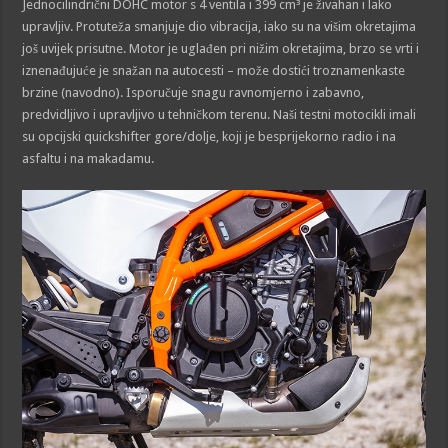
Jednocilindrični DOHC motor s 4 ventila i 399 cm³ je živahan i lako
upravljiv. Protuteža smanjuje dio vibracija, iako su na višim okretajima
još uvijek prisutne. Motor je uglađen pri nižim okretajima, brzo se vrti i
iznenađujuće je snažan na autocesti – može dostići troznamenkaste
brzine (navodno). Isporučuje snagu ravnomjerno i zabavno,
predvidljivo i upravljivo u tehničkom terenu. Naši testni motocikli imali
su opcijski quickshifter gore/dolje, koji je besprijekorno radio i na
asfaltu i na makadamu.