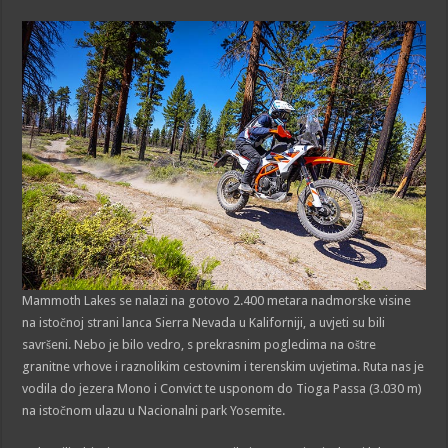
Mammoth Lakes se nalazi na gotovo 2.400 metara nadmorske visine
na istočnoj strani lanca Sierra Nevada u Kaliforniji, a uvjeti su bili
savršeni. Nebo je bilo vedro, s prekrasnim pogledima na oštre
granitne vrhove i raznolikim cestovnim i terenskim uvjetima. Ruta nas je
vodila do jezera Mono i Convict te usponom do Tioga Passa (3.030 m)
na istočnom ulazu u Nacionalni park Yosemite.