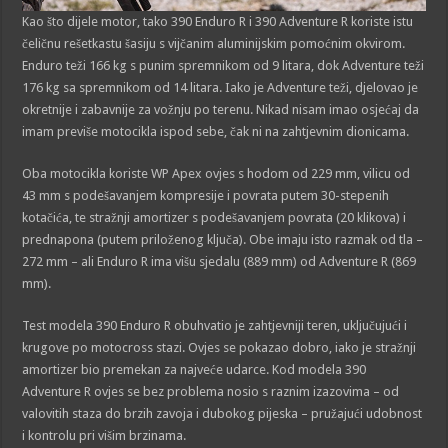
Kao što dijele motor, tako 390 Enduro R i 390 Adventure R koriste istu
čeličnu rešetkastu šasiju s vijčanim aluminijskim pomoćnim okvirom.
Enduro teži 166 kg s punim spremnikom od 9 litara, dok Adventure teži
176 kg sa spremnikom od 14 litara. Iako je Adventure teži, djelovao je
okretnije i zabavnije za vožnju po terenu. Nikad nisam imao osjećaj da
imam previše motocikla ispod sebe, čak ni na zahtjevnim dionicama.
Oba motocikla koriste WP Apex ovjes s hodom od 229 mm, vilicu od
43 mm s podešavanjem kompresije i povrata putem 30-stepenih
kotačića, te stražnji amortizer s podešavanjem povrata (20 klikova) i
prednapona (putem priloženog ključa). Obe imaju isto razmak od tla –
272 mm – ali Enduro R ima višu sjedalu (889 mm) od Adventure R (869
mm).
Test modela 390 Enduro R obuhvatio je zahtjevniji teren, uključujući i
krugove po motocross stazi. Ovjes se pokazao dobro, iako je stražnji
amortizer bio premekan za najveće udarce. Kod modela 390
Adventure R ovjes se bez problema nosio s raznim izazovima – od
valovitih staza do brzih zavoja i dubokog pijeska – pružajući udobnost
i kontrolu pri višim brzinama.