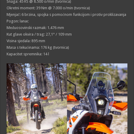
Snaga: 45 KS @ 8.500 o/min (tvornica)
Okretni moment: 39 Nm @ 7.000 o/min (tvornica)
Mjenjač: 6 brzina, spojka s pomoćnom funkcijom i protiv proklizavanja
Pogon: lanac
Međuosovinski razmak: 1.476 mm
Kut glave okvira / trag: 27,1° / 109 mm
Visina sjedala: 895 mm
Masa s tekućinama: 176 kg (tvornica)
Kapacitet spremnika: 14 l