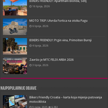
BIKERS FRIENDLY: Apartmani Bionda, Senj
16 lipnja, 2026
MOTO TRIP: Utvrda Fortica na otoku Pagu
6 lipnja, 2026
BIKERS FRIENDLY: Prgin vina, Primošten Burnji
4 lipnja, 2026
Završio je MTC FELIX ARBA 2026
3 lipnja, 2026
Najpopularnije objave
Bikers Friendly Croatia – karta koja mijenja putovanja
motociklista
9 rujna, 2025
6,382