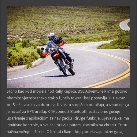
Slično kao kod modela 450 Rally Replica, 390 Adventure R ima gotovo
okomito vjetrobransko staklo i „rally tower” koji postavlja TFT ekran
od 5 inča visoko za dobru vidljivost u stojećem položaju, a iznad njega
je nosač za GPS uređaj. KTMconnect Bluetooth sustav omogućuje
uparivanje s aplikacijom za navigaciju i druge funkcije. Lijeva ručka ima
intuitivne kontrole, a sve se upravlja putem izbornika na ekranu. Tri su
načina vožnje – Street, Offroad i Rain – koji podešavaju odziv gasa,