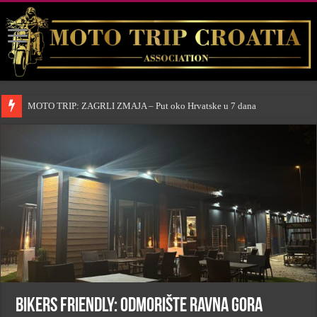
MOTO TRIP: ZAGRLI ZMAJA – Put oko Hrvatske u 7 dana
BIKERS FRIENDLY: Odmorište Ravna gora