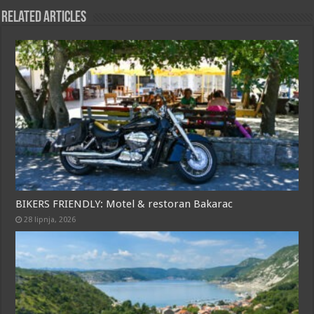
o
A
n
Related Articles
o
p
g
k
p
e
r
BIKERS FRIENDLY: Motel & restoran Bakarac
28 lipnja, 2026