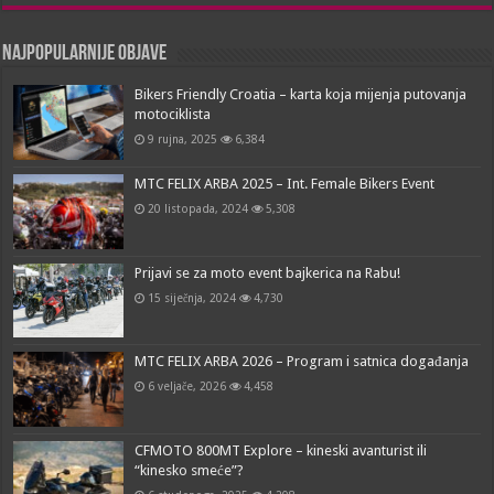
Najpopularnije objave
Bikers Friendly Croatia – karta koja mijenja putovanja
motociklista
9 rujna, 2025
6,384
MTC FELIX ARBA 2025 – Int. Female Bikers Event
20 listopada, 2024
5,308
Prijavi se za moto event bajkerica na Rabu!
15 siječnja, 2024
4,730
MTC FELIX ARBA 2026 – Program i satnica događanja
6 veljače, 2026
4,458
CFMOTO 800MT Explore – kineski avanturist ili
“kinesko smeće”?