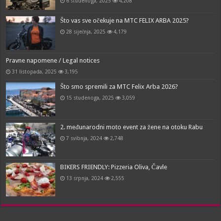
6 studenoga, 2025
4,208
Što vas sve očekuje na MTC FELIX ARBA 2025?
28 siječnja, 2025
4,179
Pravne napomene / Legal notices
31 listopada, 2025
3,195
Što smo spremili za MTC Felix Arba 2026?
15 studenoga, 2025
3,059
2. međunarodni moto event za žene na otoku Rabu
7 svibnja, 2024
2,748
BIKERS FRIENDLY: Pizzeria Oliva, Čavle
13 srpnja, 2024
2,555