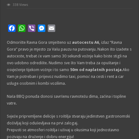
338 Views
F
W
V
M
E
a
h
i
e
m
Odmorište Ravna Gora smješteno uz
c
a
b
s
a
autocestu A6,
izlaz “Ravna
Gora” pravo je mjesto za Vašu pauzu na putovanju. Nakon što izađete s
e
t
e
s
i
autoceste, trebat će vam samo 30 sekundi vožnje kako biste stigli na
b
s
r
e
l
ovo udobno odredište. Nudimo sve što Vam treba za opuštanje i
o
A
n
osvježenje tijekom vožnje i to samo
50m od naplatnih postaja
.Ako
o
p
g
Vam je potreban i prijevoz nudimo taxi, pomoć na cesti i rent a car
k
p
e
usluge osobnim i kombi vozilima.
r
Naša BBQ ponuda donosi savršenu ravnotežu dima, začina i topline
vatre.
Svježe pripremljene delicije s roštilja stvaraju jedinstven gastronomski
doživljaj koji oduševljava na prvi zalogaj.
Prepusti se atmosferi roštilja i uživaj u okusima koji jednostavno
pozivaju na druženje i dobru energiju!