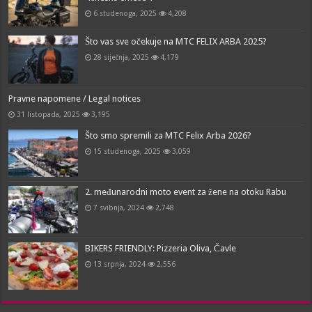
6 studenoga, 2025
4,208
Što vas sve očekuje na MTC FELIX ARBA 2025?
28 siječnja, 2025
4,179
Pravne napomene / Legal notices
31 listopada, 2025
3,195
Što smo spremili za MTC Felix Arba 2026?
15 studenoga, 2025
3,059
2. međunarodni moto event za žene na otoku Rabu
7 svibnja, 2024
2,748
BIKERS FRIENDLY: Pizzeria Oliva, Čavle
13 srpnja, 2024
2,556