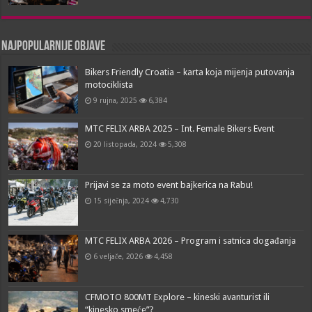
Najpopularnije objave
Bikers Friendly Croatia – karta koja mijenja putovanja
motociklista
9 rujna, 2025
6,384
MTC FELIX ARBA 2025 – Int. Female Bikers Event
20 listopada, 2024
5,308
Prijavi se za moto event bajkerica na Rabu!
15 siječnja, 2024
4,730
MTC FELIX ARBA 2026 – Program i satnica događanja
6 veljače, 2026
4,458
CFMOTO 800MT Explore – kineski avanturist ili
“kinesko smeće”?