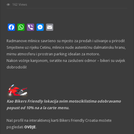
162 Views
F
W
V
M
E
a
h
i
e
m
Radmanove mlinice savršeno su mjesto za predah i uživanje u prirodi!
c
a
b
s
a
Smještene uz rijeku Cetinu, mlinice nude autentičnu dalmatinsku hranu,
e
t
e
s
i
mirnu atmosferu i prostran parking idealan za motore.
b
s
r
e
l
Nakon vožnje kanjonom, svratite na zasluženi odmor – bikeri su uvijek
o
A
n
dobrodošli!
o
p
g
k
p
e
r
Kao Bikers Friendly lokacija svim motociklistima odobravamo
popust od 10% na a la carte menu.
Naš profil na interaktivnoj karti Bikers Friendly Croatia možete
pogledati
OVDJE
.