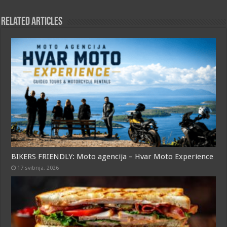
b
s
r
e
l
o
A
n
Related Articles
o
p
g
k
p
e
r
BIKERS FRIENDLY: Moto agencija – Hvar Moto Experience
17 svibnja, 2026