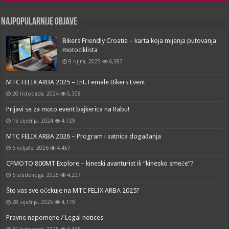
Najpopularnije objave
Bikers Friendly Croatia – karta koja mijenja putovanja
motociklista
9 rujna, 2025
6,383
MTC FELIX ARBA 2025 – Int. Female Bikers Event
20 listopada, 2024
5,308
Prijavi se za moto event bajkerica na Rabu!
15 siječnja, 2024
4,729
MTC FELIX ARBA 2026 – Program i satnica događanja
6 veljače, 2026
4,457
CFMOTO 800MT Explore – kineski avanturist ili “kinesko smeće”?
6 studenoga, 2025
4,207
Što vas sve očekuje na MTC FELIX ARBA 2025?
28 siječnja, 2025
4,179
Pravne napomene / Legal notices