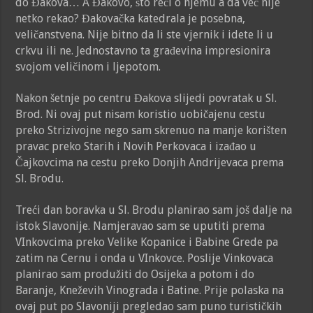
do Đakova… A Đakovo, što reći o njemu a da već nije
netko rekao? Đakovačka katedrala je posebna,
veličanstvena. Nije bitno da li ste vjernik i idete li u
crkvu ili ne. Jednostavno ta građevina impresionira
svojom veličinom i ljepotom.
Nakon šetnje po centru Đakova slijedi povratak u Sl.
Brod. Ni ovaj put nisam koristio uobičajenu cestu
preko Strizivojne nego sam skrenuo na manje korišten
pravac preko Starih i Novih Perkovaca i izađao u
Čajkovcima na cestu preko Donjih Andrijevaca prema
Sl. Brodu.
Treći dan boravka u Sl. Brodu planirao sam još dalje na
istok Slavonije. Namjeravao sam se uputiti prema
VInkovcima preko Velike Kopanice i Babine Grede pa
zatim na Cernu i onda u VInkovce. Poslije Vinkovaca
planirao sam produžiti do Osijeka a potom i do
Baranje, Kneževih Vinograda i Batine. Prije polaska na
ovaj put po Slavoniji pregledao sam puno turističkih