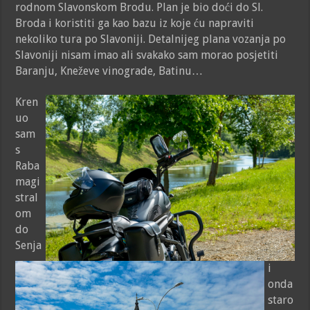
rodnom Slavonskom Brodu. Plan je bio doći do Sl.
o
A
n
Broda i koristiti ga kao bazu iz koje ću napraviti
o
p
g
nekoliko tura po Slavoniji. Detalnijeg plana vozanja po
k
p
e
Slavoniji nisam imao ali svakako sam morao posjetiti
r
Baranju, Kneževe vinograde, Batinu…
Kren
uo
sam
s
Raba
magi
stral
om
do
Senja
i
onda
staro