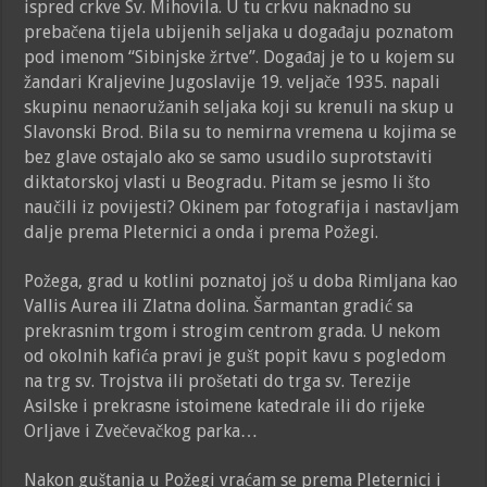
ispred crkve Sv. Mihovila. U tu crkvu naknadno su
prebačena tijela ubijenih seljaka u događaju poznatom
pod imenom “Sibinjske žrtve”. Događaj je to u kojem su
žandari Kraljevine Jugoslavije 19. veljače 1935. napali
skupinu nenaoružanih seljaka koji su krenuli na skup u
Slavonski Brod. Bila su to nemirna vremena u kojima se
bez glave ostajalo ako se samo usudilo suprotstaviti
diktatorskoj vlasti u Beogradu. Pitam se jesmo li što
naučili iz povijesti? Okinem par fotografija i nastavljam
dalje prema Pleternici a onda i prema Požegi.
Požega, grad u kotlini poznatoj još u doba Rimljana kao
Vallis Aurea ili Zlatna dolina. Šarmantan gradić sa
prekrasnim trgom i strogim centrom grada. U nekom
od okolnih kafića pravi je gušt popit kavu s pogledom
na trg sv. Trojstva ili prošetati do trga sv. Terezije
Asilske i prekrasne istoimene katedrale ili do rijeke
Orljave i Zvečevačkog parka…
Nakon guštanja u Požegi vraćam se prema Pleternici i