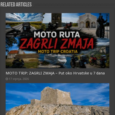
o
A
n
Related Articles
o
p
g
k
p
e
r
MOTO TRIP: ZAGRLI ZMAJA – Put oko Hrvatske u 7 dana
17 srpnja, 2026