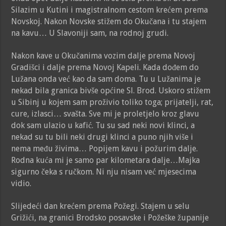
Silazim u Kutini i magistralnom cestom krećem prema
Novskoj. Nakon Novske stižem do Okučana i tu stajem
na kavu… U Slavoniji sam, na rodnoj grudi.
Nakon kave u Okučanima vozim dalje prema Novoj
Gradišci i dalje prema Novoj Kapeli. Kada dođem do
Lužana onda već kao da sam doma. Tu u Lužanima je
nekad bila granica bivše općine Sl. Brod. Uskoro stižem
u Sibinj u kojem sam proživio toliko toga; prijatelji, rat,
cure, izlasci… svašta. Sve mi je proletjelo kroz glavu
dok sam ulazio u kafić. Tu su sad neki novi klinci, a
nekad su tu bili neki drugi klinci a puno njih više i
nema među živima… Popijem kavu i požurim dalje.
Rodna kuća mi je samo par kilometara dalje…M
ajka
sigurno čeka s ručkom. Ni nju nisam već mjesecima
vidio.
Slijedeći dan krećem prema Požegi. Stajem u selu
Grižići, na granici Brodsko posavske i Požeške županije