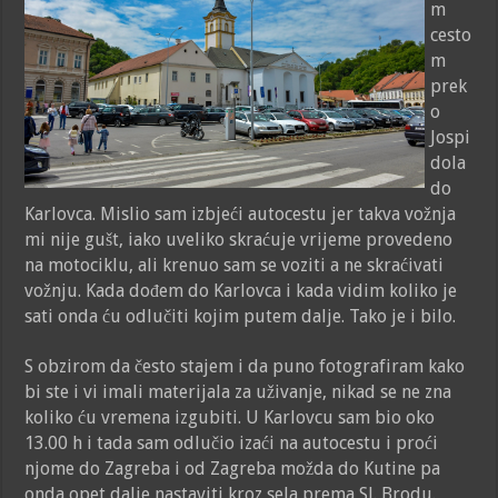
m
cesto
m
prek
o
Jospi
dola
do
Karlovca. Mislio sam izbjeći autocestu jer takva vožnja
mi nije gušt, iako uveliko skraćuje vrijeme provedeno
na motociklu, ali krenuo sam se voziti a ne skraćivati
vožnju. Kada dođem do Karlovca i kada vidim koliko je
sati onda ću odlučiti kojim putem dalje. Tako je i bilo.
S obzirom da često stajem i da puno fotografiram kako
bi ste i vi imali materijala za uživanje, nikad se ne zna
koliko ću vremena izgubiti. U Karlovcu sam bio oko
13.00 h i tada sam odlučio izaći na autocestu i proći
njome do Zagreba i od Zagreba možda do Kutine pa
onda opet dalje nastaviti kroz sela prema Sl. Brodu.