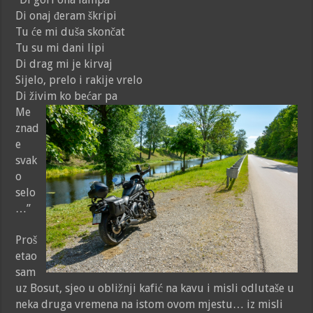
Di onaj đeram škripi
Tu će mi duša skončat
Tu su mi dani lipi
Di drag mi je kirvaj
Sijelo, prelo i rakije vrelo
Di živim ko bećar pa
Me
znad
e
svak
o
selo
…”
Proš
etao
sam
uz Bosut, sjeo u obližnji kafić na kavu i misli odlutaše u
neka druga vremena na istom ovom mjestu… iz misli