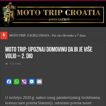
MOTO TRIP: ZAGRLI ZMAJA – Put oko Hrvatske u 7 dana
MOTO TRIP: Upoznaj domovinu da bi je više
volio – 2. dio
133 Views
F
W
V
M
E
a
h
i
e
m
c
a
b
s
a
U svibnju 2020.g. nakon onog pandemijskog lockdowna,
e
t
e
s
i
krenuo sam prema Slavoniji, odnosno prema svom
b
s
r
e
l