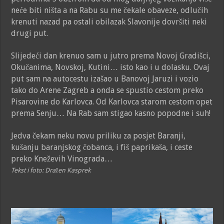
neće biti ništa a na Rabu su me čekale obaveze, odlučih
krenuti nazad pa ostali obilazak Slavonije dovršiti neki
drugi put.
Slijedeći dan krenuo sam u jutro prema Novoj Gradišci,
Okučanima, Novskoj, Kutini… isto kao i u dolasku. Ovaj
put sam na autocestu izašao u Banovoj Jaruzi i vozio
tako do Arene Zagreb a onda se spustio cestom preko
Pisarovine do Karlovca. Od Karlovca starom cestom opet
prema Senju… Na Rab sam stigao kasno popodne i suh!
Jedva čekam neku novu priliku za posjet Baranji,
kušanju baranjskog čobanca, i fiš paprikaša, i ceste
preko Kneževih Vinograda…
Tekst i foto: Dražen Kasprek