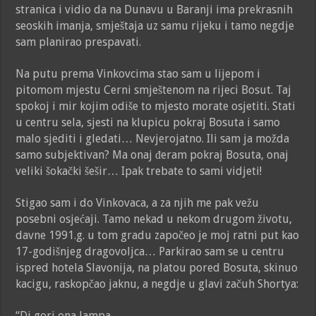
stranica i vidio da na Dunavu u Baranji ima prekrasnih
seoskih imanja, smještaja uz samu rijeku i tamo negdje
sam planirao prespavati.
Na putu prema Vinkovcima stao sam u lijepom i
pitomom mjestu Cerni smještenom na rijeci Bosut. Taj
spokoj i mir kojim odiše to mjesto morate osjetiti. Stati
u centru sela, sjesti na klupicu pokraj Bosuta i samo
malo sjediti i gledati… Nevjerojatno. Ili sam ja možda
samo subjektivan? Ma onaj đeram pokraj Bosuta, onaj
veliki šokački šešir… Ipak trebate to sami vidjeti!
Stigao sam i do Vinkovaca, a za njih me pak vežu
posebni osjećaji. Tamo nekad u nekom drugom životu,
davne 1991.g. u tom gradu započeo je moj ratni put kao
17-godišnjeg dragovoljca… Parkirao sam se u centru
ispred hotela Slavonija, na platou pored Bosuta, skinuo
kacigu, raskopčao jaknu, a negdje u glavi začuh Shortya:
“Di gori ona lampa