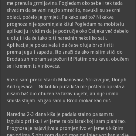
me prenula grmljavina. Pogledam oko sebe i tek tada
shvatim da se vani naglo smračilo, navukli su se crni
oblaci, počelo je grmjeti. Pa kako sad to? Nikakva
prognoza nije spominjala kišu! Pogledam na mobitelu
aplikaciju i vidim da je područje oko Osijeka već debelo
u oluji i da će tako biti narednih nekoliko sati.
Aplikacija je pokazivala i da će se oluja brzo širiti
prema jugu i zapadu, što znači da ako mislim stići do
Broda suh moram se požuriti! Platim onu kavu, obučem
se i krenem iz Vinkovaca.
Vozio sam preko Starih Mikanovaca, Strizivojne, Donjih
Andrijevaca… Nekoliko puta kiša me pošteno oprala a
nisam baš bio obučen za takav uvjete, ali nije imalo
smisla stajati. Stigao sam u Brod mokar kao miš.
Naredna 2-3 dana kiša je padala stalno pa sam tu
izgubio priliku i vrijeme za obilazak koji sam planirao.
Prognoza je najavljivala promjenjivo vrijeme s kišnim
periodima. S obzirom da od mog daljnjeg vozikanja više