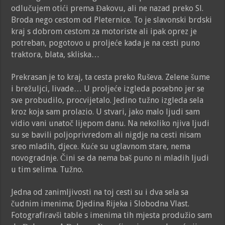
odlučujem otići prema Đakovu, ali ne nazad preko Sl.
Broda nego cestom od Pleternice. To je slavonski brdski
kraj s dobrom cestom za motoriste ali ipak oprez je
potreban, pogotovo u proljeće kada je na cesti puno
traktora, blata, skliska…
Prekrasan je to kraj, ta cesta preko Ruševa. Zelene šume
i brežuljci, livade… U proljeće izgleda posebno jer se
sve probudilo, procvijetalo. Jedino tužno izgleda sela
kroz koja sam prolazio. U stvari, jako malo ljudi sam
vidio vani unatoč lijepom danu. Na nekoliko njiva ljudi
su se bavili poljoprivredom ali nigdje na cesti nisam
sreo mladih, djece. Kuće su uglavnom stare, nema
novogradnje. Čini se da nema baš puno ni mladih ljudi
u tim selima. Tužno.
Jedna od zanimljivosti na toj cesti su i dva sela sa
čudnim imenima; Djedina Rijeka i Slobodna Vlast.
Fotografiravši table s imenima tih mjesta produžio sam