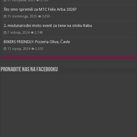
31 listopada, 2025
3,195
Što smo spremili za MTC Felix Arba 2026?
15 studenoga, 2025
3,059
2. međunarodni moto event za žene na otoku Rabu
7 svibnja, 2024
2,748
BIKERS FRIENDLY: Pizzeria Oliva, Čavle
13 srpnja, 2024
2,555
Pronađite nas na Facebooku