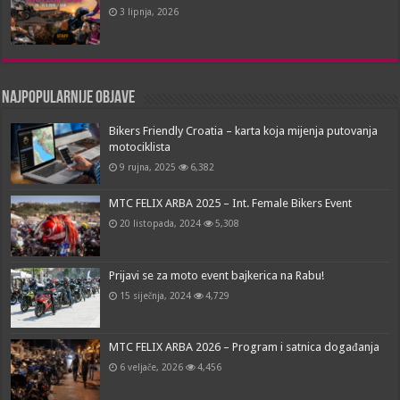
3 lipnja, 2026
Najpopularnije objave
Bikers Friendly Croatia – karta koja mijenja putovanja
motociklista
9 rujna, 2025
6,382
MTC FELIX ARBA 2025 – Int. Female Bikers Event
20 listopada, 2024
5,308
Prijavi se za moto event bajkerica na Rabu!
15 siječnja, 2024
4,729
MTC FELIX ARBA 2026 – Program i satnica događanja
6 veljače, 2026
4,456