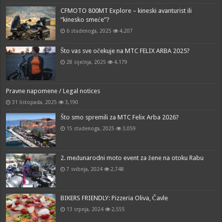
CFMOTO 800MT Explore – kineski avanturist ili
“kinesko smeće”?
6 studenoga, 2025
4,207
Što vas sve očekuje na MTC FELIX ARBA 2025?
28 siječnja, 2025
4,179
Pravne napomene / Legal notices
31 listopada, 2025
3,190
Što smo spremili za MTC Felix Arba 2026?
15 studenoga, 2025
3,059
2. međunarodni moto event za žene na otoku Rabu
7 svibnja, 2024
2,748
BIKERS FRIENDLY: Pizzeria Oliva, Čavle
13 srpnja, 2024
2,555