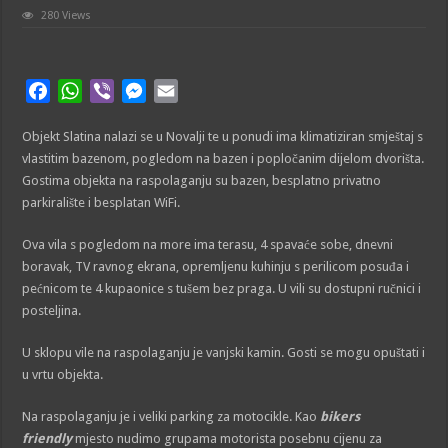
280 Views
F
W
V
M
E
a
h
i
e
m
Objekt Slatina nalazi se u Novalji te u ponudi ima klimatiziran smještaj s
c
a
b
s
a
vlastitim bazenom, pogledom na bazen i popločanim dijelom dvorišta.
e
t
e
s
i
Gostima objekta na raspolaganju su bazen, besplatno privatno
b
s
r
e
l
parkiralište i besplatan WiFi.
o
A
n
o
p
g
Ova vila s pogledom na more ima terasu, 4 spavaće sobe, dnevni
k
p
e
boravak, TV ravnog ekrana, opremljenu kuhinju s perilicom posuđa i
r
pećnicom te 4 kupaonice s tušem bez praga. U vili su dostupni ručnici i
posteljina.
U sklopu vile na raspolaganju je vanjski kamin. Gosti se mogu opuštati i
u vrtu objekta.
Na raspolaganju je i veliki parking za motocikle. Kao
bikers
friendly
mjesto nudimo grupama motorista posebnu cijenu za