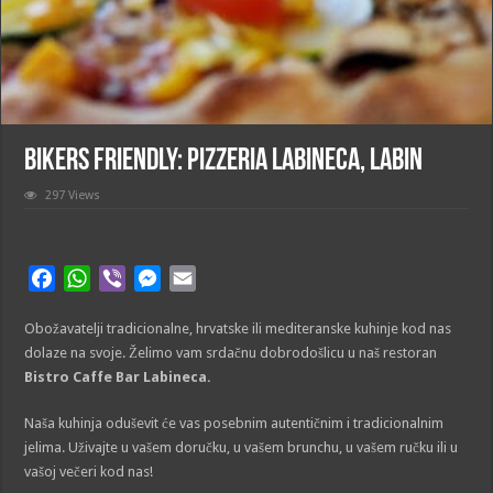
BIKERS FRIENDLY: Pizzeria Labineca, Labin
297 Views
F
W
V
M
E
a
h
i
e
m
Obožavatelji tradicionalne, hrvatske ili mediteranske kuhinje kod nas
c
a
b
s
a
dolaze na svoje. Želimo vam srdačnu dobrodošlicu u naš restoran
e
t
e
s
i
Bistro Caffe Bar Labineca.
b
s
r
e
l
o
A
n
Naša kuhinja oduševit će vas posebnim autentičnim i tradicionalnim
o
p
g
jelima. Uživajte u vašem doručku, u vašem brunchu, u vašem ručku ili u
k
p
e
vašoj večeri kod nas!
r