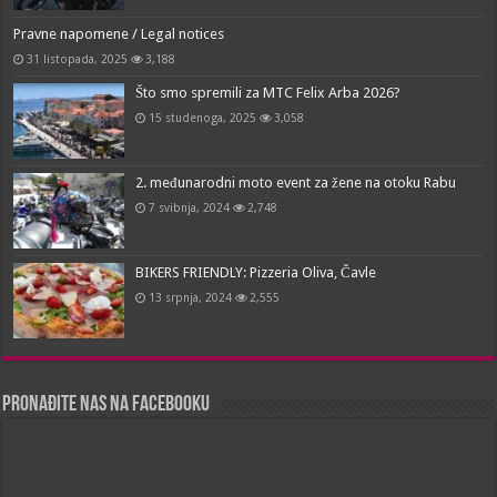
Pravne napomene / Legal notices
31 listopada, 2025
3,188
Što smo spremili za MTC Felix Arba 2026?
15 studenoga, 2025
3,058
2. međunarodni moto event za žene na otoku Rabu
7 svibnja, 2024
2,748
BIKERS FRIENDLY: Pizzeria Oliva, Čavle
13 srpnja, 2024
2,555
Pronađite nas na Facebooku