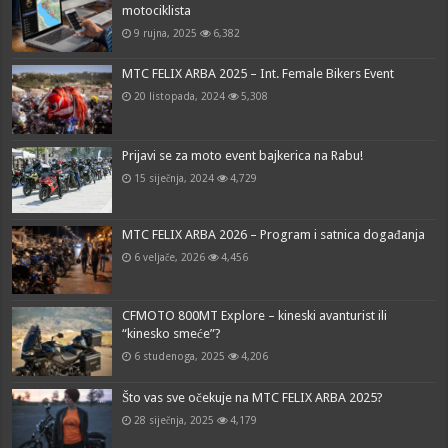
motociklista
9 rujna, 2025
6,382
MTC FELIX ARBA 2025 – Int. Female Bikers Event
20 listopada, 2024
5,308
Prijavi se za moto event bajkerica na Rabu!
15 siječnja, 2024
4,729
MTC FELIX ARBA 2026 – Program i satnica događanja
6 veljače, 2026
4,456
CFMOTO 800MT Explore – kineski avanturist ili
“kinesko smeće”?
6 studenoga, 2025
4,206
Što vas sve očekuje na MTC FELIX ARBA 2025?
28 siječnja, 2025
4,179