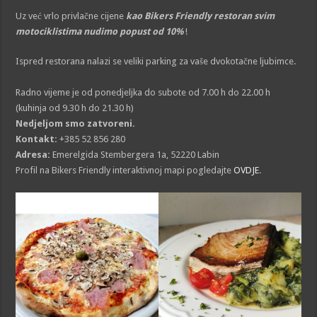
Uz već vrlo privlačne cijene
kao Bikers Friendly restoran svim
motociklistima nudimo popust od 10%
!
Ispred restorana nalazi se veliki parking za vaše dvokotačne ljubimce.
Radno vijeme je od ponedjeljka do subote od 7.00 h do 22.00 h
(kuhinja od 9.30 h do 21.30 h)
Nedjeljom smo zatvoreni.
Kontakt:
+385 52 856 280
Adresa:
Emerelgida Stembergera 1a, 52220 Labin
Profil na Bikers Friendly interaktivnoj mapi pogledajte
OVDJE
.