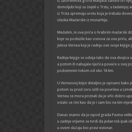
iz zatočeništva grofa Matijaša Sandorfa i nje
domoljubi koji su živjeli u Trstu, u tadašnjoj
iz Trsta spremaju urotu koja je trebala dov
izlaska Mađarske iz monarhije.
Međutim, ni ova priča o hrabrim mađarski dom
koje su poslužile kao osnova za ovu priču, a
Julesa Vernea koji je radnju ove svoje knjige
Radnja knjige se odvija tako da ova dvojica u
a potom ih nabujala riječica povuče u svoj po
podzemnim tokom od oko 18 km.
U Verneovoj knjizi detaljno je opisano kako j
potom su pred zoru izišli na površinu u Lims
Verneu se mora priznati da je vrlo dobro upo
ostalo se čini kao da je i sam bio na tim mjes
Danas znamo da je ispod grada Pazina veliko
u zadnje vrijeme se tvrdi da jedan tok ipak id
u ovom slučaju bio pravi vizionar.