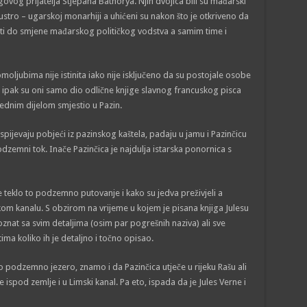
govog prijatelja Stjepana Bathorya. Njih dvojica bili su mađarski
 austro – ugarskoj monarhiji a uhićeni su nakon što je otkriveno da
esti do smjene mađarskog političkog vodstva a samim time i
oljubima nije istinita iako nije isključeno da su postojale osobe
li ipak su oni samo dio odlične knjige slavnog francuskog pisca
 jednim dijelom smjestio u Pazin.
spijevaju pobjeći iz pazinskog kaštela, padaju u jamu i Pazinčicu
dzemni tok. Inače Pazinčica je najdulja istarska ponornica s
e teklo to podzemno putovanje i kako su jedva preživjeli a
kom kanalu. S obzirom na vrijeme u kojem je pisana knjiga Julesu
znat sa svim detaljima (osim par pogrešnih naziva) ali sve
tima koliko ih je detaljno i točno opisao.
 podzemno jezero, znamo i da Pazinčica utječe u rijeku Rašu ali
e ispod zemlje i u Limski kanal. Pa eto, ispada da je Jules Verne i