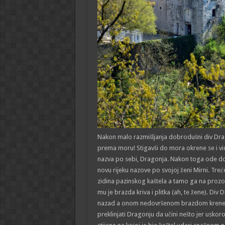
Nakon malo razmišljanja dobrodušni div Drag
prema moru! Stigavši do mora okrene se i vidje
nazva po sebi, Dragonja. Nakon toga ode d
novu rijeku nazove po svojoj ženi Mirni. Tr
zidina pazinskog kaštela a tamo ga na proz
mu je brazda kriva i plitka (ah, te žene). Div 
nazad a onom nedovršenom brazdom krene vod
preklinjati Dragonju da učini nešto jer usko