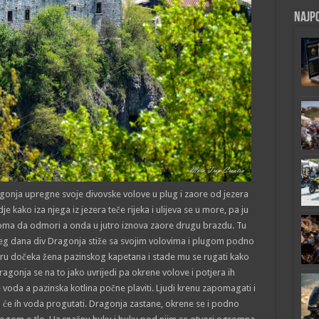
Najpo
onja upregne svoje divovske volove u plug i zaore od jezera
 kako iza njega iz jezera teče rijeka i ulijeva se u more, pa ju
oma da odmori a onda u jutro iznova zaore drugu brazdu. Tu
ećeg dana div Dragonja stiže sa svojim volovima i plugom podno
oru dočeka žena pazinskog kapetana i stade mu se rugati kako
Dragonja se na to jako uvrijedi pa okrene volove i potjera ih
a a pazinska kotlina počne plaviti. Ljudi krenu zapomagati i
ro će ih voda progutati. Dragonja zastane, okrene se i podno