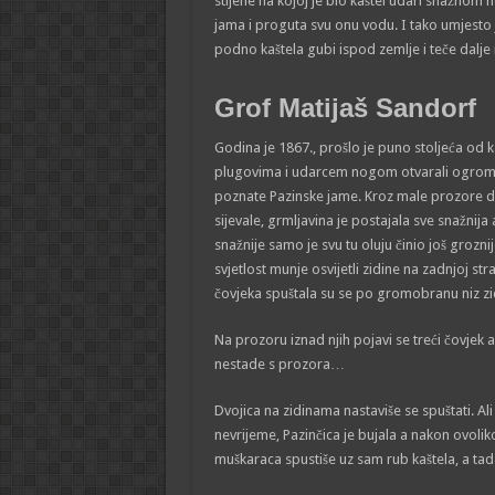
stijene na kojoj je bio kaštel udari snažnom
jama i proguta svu onu vodu. I tako umjesto j
podno kaštela gubi ispod zemlje i teče dal
Grof Matijaš Sandorf
Godina je 1867., prošlo je puno stoljeća od k
plugovima i udarcem nogom otvarali ogromne j
poznate Pazinske jame. Kroz male prozore dopi
sijevale, grmljavina je postajala sve snažnija a
snažnije samo je svu tu oluju činio još groz
svjetlost munje osvijetli zidine na zadnjoj st
čovjeka spuštala su se po gromobranu niz zid
Na prozoru iznad njih pojavi se treći čovjek a
nestade s prozora…
Dvojica na zidinama nastaviše se spuštati. Ali
nevrijeme, Pazinčica je bujala a nakon ovoliko
muškaraca spustiše uz sam rub kaštela, a t