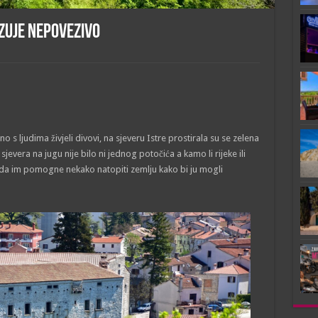
zuje nepovezivo
o s ljudima živjeli divovi, na sjeveru Istre prostirala su se zelena
jevera na jugu nije bilo ni jednog potočića a kamo li rijeke ili
 da im pomogne nekako natopiti zemlju kako bi ju mogli