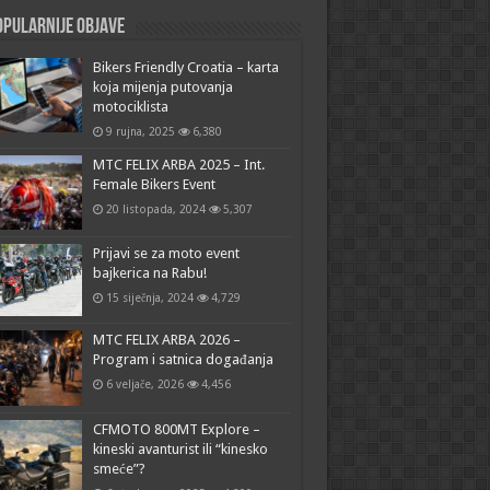
pularnije objave
Bikers Friendly Croatia – karta
koja mijenja putovanja
motociklista
9 rujna, 2025
6,380
MTC FELIX ARBA 2025 – Int.
Female Bikers Event
20 listopada, 2024
5,307
Prijavi se za moto event
bajkerica na Rabu!
15 siječnja, 2024
4,729
MTC FELIX ARBA 2026 –
Program i satnica događanja
6 veljače, 2026
4,456
CFMOTO 800MT Explore –
kineski avanturist ili “kinesko
smeće”?