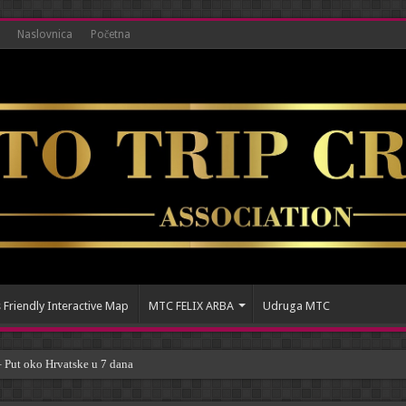
Naslovnica
Početna
 Friendly Interactive Map
MTC FELIX ARBA
Udruga MTC
ut oko Hrvatske u 7 dana