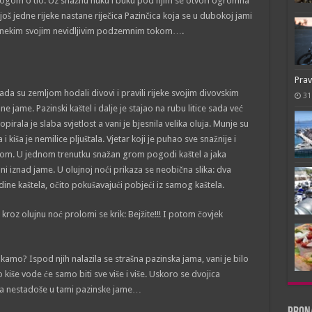
 nogom o tlo. Uz snažnu huku i buku pod njim se otvori ogromna
oš jedne rijeke nastane riječica Pazinčica koja se u dubokoj jami
je nekim svojim nevidljivim podzemnim tokom….
Prav
ada su zemljom hodali divovi i pravili rijeke svojim divovskim
31
ame. Pazinski kaštel i dalje je stajao na rubu litice sada već
rala je slaba svjetlost a vani je bjesnila velika oluja. Munje su
 i kiša je nemilice pljuštala. Vjetar koji je puhao sve snažnije i
nijom. U jednom trenutku snažan grom pogodi kaštel a jaka
rani iznad jame. U olujnoj noći prikaza se neobična slika: dva
ine kaštela, očito pokušavajući pobjeći iz samog kaštela.
 kroz olujnu noć prolomi se krik: Bejžite!!! I potom čovjek
 kamo? Ispod njih nalazila se strašna pazinska jama, vani je bilo
 kiše vode će samo biti sve više i više. Uskoro se dvojica
ada nestadoše u tami pazinske jame…