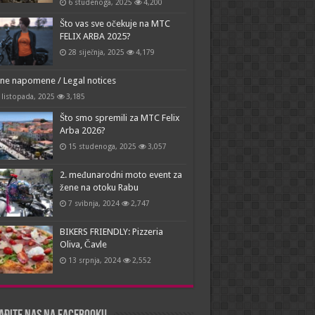
6 studenoga, 2025
4,200
Što vas sve očekuje na MTC
FELIX ARBA 2025?
28 siječnja, 2025
4,179
ne napomene / Legal notices
 listopada, 2025
3,185
Što smo spremili za MTC Felix
Arba 2026?
15 studenoga, 2025
3,057
2. međunarodni moto event za
žene na otoku Rabu
7 svibnja, 2024
2,747
BIKERS FRIENDLY: Pizzeria
Oliva, Čavle
13 srpnja, 2024
2,552