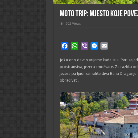
MOTO TRIP: Mjesto koje pove
502 Views
F
W
V
M
E
a
h
i
e
m
Još u ono davno vrijeme kada su u Istri zajedn
c
a
b
s
a
prostranstva, jezera i močvare. Za razliku od s
e
t
e
s
i
jezera pa ljudi zamoliše diva Bana Dragonju
b
s
r
e
l
obrađivati.
o
A
n
o
p
g
k
p
e
r